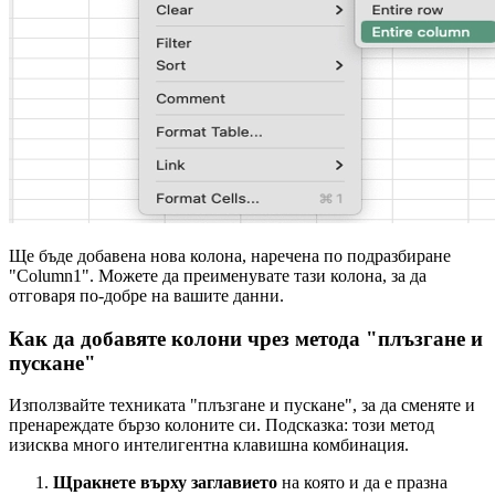
Ще бъде добавена нова колона, наречена по подразбиране
"Column1". Можете да преименувате тази колона, за да
отговаря по-добре на вашите данни.
Как да добавяте колони чрез метода "плъзгане и
пускане"
Използвайте техниката "плъзгане и пускане", за да сменяте и
пренареждате бързо колоните си. Подсказка: този метод
изисква много интелигентна клавишна комбинация.
Щракнете върху заглавието
на която и да е празна