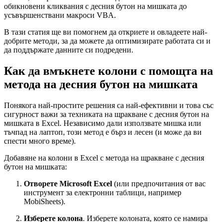
обикновени кликвания с десния бутон на мишката до
усъвършенствани макроси VBA.
В тази статия ще ви помогнем да откриете и овладеете най-
добрите методи, за да можете да оптимизирате работата си и
да поддържате данните си подредени.
Как да вмъкнете колони с помощта на
метода на десния бутон на мишката
Понякога най-простите решения са най-ефективни и това със
сигурност важи за техниката на щракване с десния бутон на
мишката в Excel. Независимо дали използвате мишка или
тъчпад на лаптоп, този метод е бърз и лесен (и може да ви
спести много време).
Добавяне на колони в Excel с метода на щракване с десния
бутон на мишката:
Отворете Microsoft Excel
(или предпочитания от вас
инструмент за електронни таблици, например
MobiSheets).
Изберете колона
. Изберете колоната, която се намира