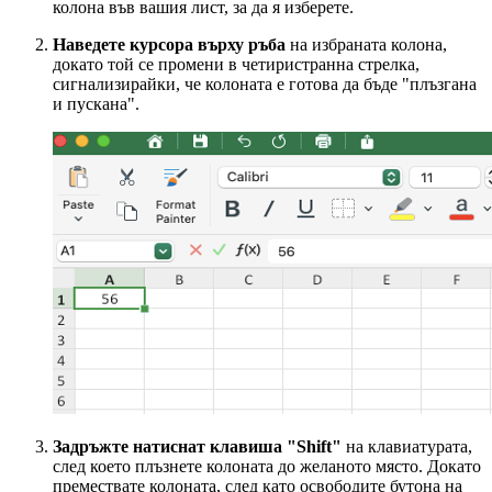
колона във вашия лист, за да я изберете.
Наведете курсора върху ръба
на избраната колона,
докато той се промени в четиристранна стрелка,
сигнализирайки, че колоната е готова да бъде "плъзгана
и пускана".
Задръжте натиснат клавиша "Shift"
на клавиатурата,
след което плъзнете колоната до желаното място. Докато
премествате колоната, след като освободите бутона на