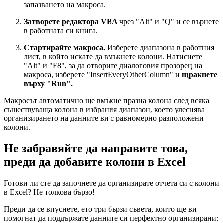
запазването на макроса.
Затворете редактора VBA
чрез "Alt" и "Q" и се върнете
в работната си книга.
Стартирайте макроса.
Изберете диапазона в работния
лист, в който искате да вмъкнете колони. Натиснете
"Alt" и "F8", за да отворите диалоговия прозорец на
макроса, изберете "InsertEveryOtherColumn" и
щракнете
върху "Run".
Макросът автоматично ще вмъкне празна колона след всяка
съществуваща колона в избрания диапазон, което улеснява
организирането на данните ви с равномерно разположени
колони.
Не забравяйте да направите това,
преди да добавите колони в Excel
Готови ли сте да започнете да организирате отчета си с колони
в Excel? Не толкова бързо!
Преди да се впуснете, ето три бързи съвета, които ще ви
помогнат да поддържате данните си перфектно организирани: