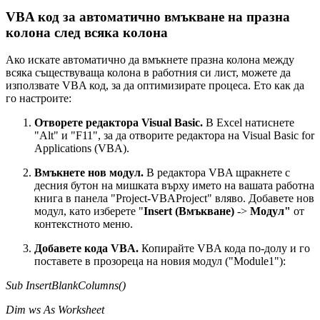
VBA код за автоматично вмъкване на празна
колона след всяка колона
Ако искате автоматично да вмъкнете празна колона между
всяка съществуваща колона в работния си лист, можете да
използвате VBA код, за да оптимизирате процеса. Ето как да
го настроите:
Отворете редактора Visual Basic.
В Excel натиснете
"Alt" и "F11", за да отворите редактора на Visual Basic for
Applications (VBA).
Вмъкнете нов модул.
В редактора VBA щракнете с
десния бутон на мишката върху името на вашата работна
книга в панела "Project-VBAProject" вляво. Добавете нов
модул, като изберете "
Insert (Вмъкване)
->
Модул"
от
контекстното меню.
Добавете кода VBA.
Копирайте VBA кода по-долу и го
поставете в прозореца на новия модул ("Module1"):
Sub InsertBlankColumns()
Dim ws As Worksheet