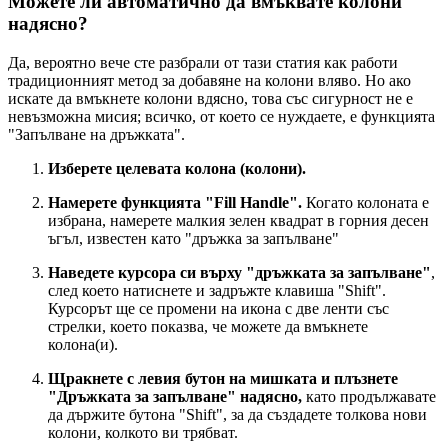
Можете ли автоматично да вмъквате колони
надясно?
Да, вероятно вече сте разбрали от тази статия как работи
традиционният метод за добавяне на колони вляво. Но ако
искате да вмъкнете колони вдясно, това със сигурност не е
невъзможна мисия; всичко, от което се нуждаете, е функцията
"Запълване на дръжката".
Изберете целевата колона (колони).
Намерете функцията "Fill Handle".
Когато колоната е
избрана, намерете малкия зелен квадрат в горния десен
ъгъл, известен като "дръжка за запълване"
Наведете курсора си върху "дръжката за запълване"
,
след което натиснете и задръжте клавиша "Shift".
Курсорът ще се промени на икона с две ленти със
стрелки, което показва, че можете да вмъкнете
колона(и).
Щракнете с левия бутон на мишката и плъзнете
"Дръжката за запълване" надясно,
като продължавате
да държите бутона "Shift", за да създадете толкова нови
колони, колкото ви трябват.