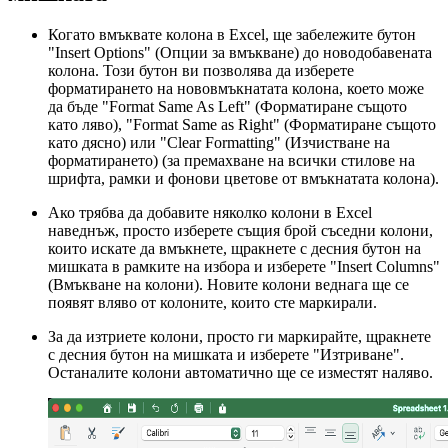
Когато вмъквате колона в Excel, ще забележите бутон
"Insert Options" (Опции за вмъкване) до новодобавената
колона. Този бутон ви позволява да изберете
форматирането на нововмъкнатата колона, което може
да бъде "Format Same As Left" (Форматиране същото
като ляво), "Format Same as Right" (Форматиране същото
като дясно) или "Clear Formatting" (Изчистване на
форматирането) (за премахване на всички стилове на
шрифта, рамки и фонови цветове от вмъкнатата колона).
Ако трябва да добавите няколко колони в Excel
наведнъж, просто изберете същия брой съседни колони,
които искате да вмъкнете, щракнете с десния бутон на
мишката в рамките на избора и изберете "Insert Columns"
(Вмъкване на колони). Новите колони веднага ще се
появят вляво от колоните, които сте маркирали.
За да изтриете колони, просто ги маркирайте, щракнете
с десния бутон на мишката и изберете "Изтриване".
Останалите колони автоматично ще се изместят наляво.