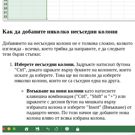
Как да добавите няколко несъседни колони
Добавянето на несъседни колони не е толкова сложно, колкото
изглежда - всичко, което трябва да направите, е да следвате
тези бързи стъпки:
Изберете несъседни колони.
Задръжте натиснат бутона
"Ctrl", докато щракате върху буквите на колоните, които
искате да изберете. Това ще ви позволи да изберете
няколко колони, които не са съседни една на друга.
Вмъкване на нови колони
като натиснете
клавишна комбинация ("Ctrl", "Shift" и "+") или
щракнете с десния бутон на мишката върху
избраната колона и изберете "Insert" (Вмъкване) от
падащото меню. По този начин ще добавите нова
колона вляво от всяка избрана колона.