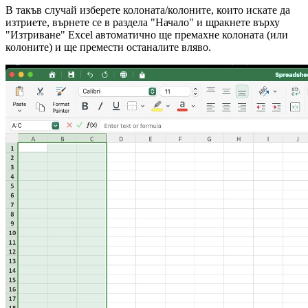
В такъв случай изберете колоната/колоните, които искате да
изтриете, върнете се в раздела "Начало" и щракнете върху
"Изтриване" Excel автоматично ще премахне колоната (или
колоните) и ще премести останалите вляво.