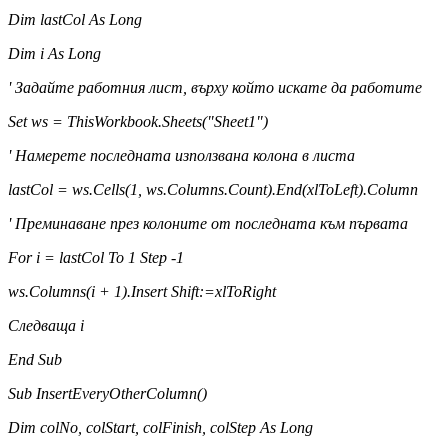
Dim lastCol As Long
Dim i As Long
' Задайте работния лист, върху който искате да работите
Set ws = ThisWorkbook.Sheets("Sheet1")
' Намерете последната използвана колона в листа
lastCol = ws.Cells(1, ws.Columns.Count).End(xlToLeft).Column
' Преминаване през колоните от последната към първата
For i = lastCol To 1 Step -1
ws.Columns(i + 1).Insert Shift:=xlToRight
Следваща i
End Sub
Sub InsertEveryOtherColumn()
Dim colNo, colStart, colFinish, colStep As Long