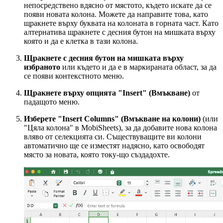
непосредствено вдясно от мястото, където искате да се
появи новата колона. Можете да направите това, като
щракнете върху буквата на колоната в горната част. Като
алтернатива щракнете с десния бутон на мишката върху
която и да е клетка в тази колона.
Щракнете с десния бутон на мишката върху
избраното
или където и да е в маркираната област, за да
се появи контекстното меню.
Щракнете върху опцията "Insert" (Вмъкване)
от
падащото меню.
Изберете "Insert Columns" (Вмъкване на колони)
(или
"Цяла колона" в MobiSheets), за да добавите нова колона
вляво от селекцията си. Съществуващите ви колони
автоматично ще се изместят надясно, като освободят
място за новата, която току-що създадохте.