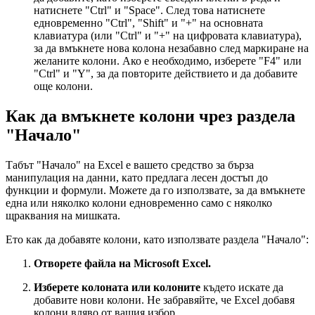
натиснете "Ctrl" и "Space". След това натиснете
едновременно "Ctrl", "Shift" и "+" на основната
клавиатура (или "Ctrl" и "+" на цифровата клавиатура),
за да вмъкнете нова колона незабавно след маркиране на
желаните колони. Ако е необходимо, изберете "F4" или
"Ctrl" и "Y", за да повторите действието и да добавите
още колони.
Как да вмъкнете колони чрез раздела
"Начало"
Табът "Начало" на Excel е вашето средство за бърза
манипулация на данни, като предлага лесен достъп до
функции и формули. Можете да го използвате, за да вмъкнете
една или няколко колони едновременно само с няколко
щраквания на мишката.
Ето как да добавяте колони, като използвате раздела "Начало":
Отворете файла на Microsoft Excel.
Изберете колоната или колоните
където искате да
добавите нови колони. Не забравяйте, че Excel добавя
колони вляво от вашия избор.