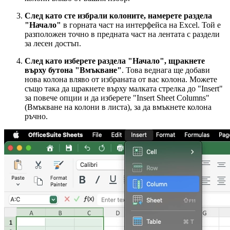
След като сте избрали колоните, намерете раздела
"Начало"
в горната част на интерфейса на Excel. Той е
разположен точно в предната част на лентата с раздели
за лесен достъп.
След като изберете раздела "Начало", щракнете
върху бутона "Вмъкване"
. Това веднага ще добави
нова колона вляво от избраната от вас колона. Можете
също така да щракнете върху малката стрелка до "Insert"
за повече опции и да изберете "Insert Sheet Columns"
(Вмъкване на колони в листа), за да вмъкнете колона
ръчно.