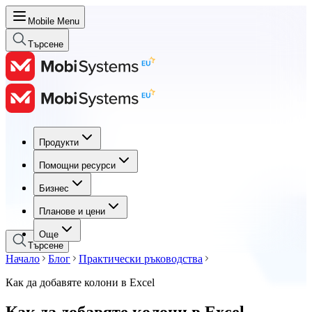
Mobile Menu
Търсене
Продукти
Продукти
Помощни ресурси
Помощни ресурси
Бизнес
Бизнес
Планове и цени
Планове и цени
Още
Търсене
Начало
Блог
Практически ръководства
Как да добавяте колони в Excel
Как да добавяте колони в Excel