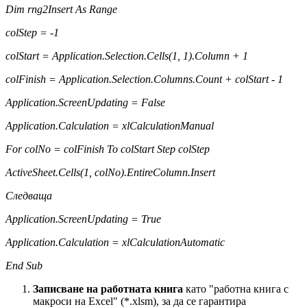
Dim rng2Insert As Range
colStep = -1
colStart = Application.Selection.Cells(1, 1).Column + 1
colFinish = Application.Selection.Columns.Count + colStart - 1
Application.ScreenUpdating = False
Application.Calculation = xlCalculationManual
For colNo = colFinish To colStart Step colStep
ActiveSheet.Cells(1, colNo).EntireColumn.Insert
Следваща
Application.ScreenUpdating = True
Application.Calculation = xlCalculationAutomatic
End Sub
Записване на работната книга
като "работна книга с
макроси на Excel" (*.xlsm), за да се гарантира