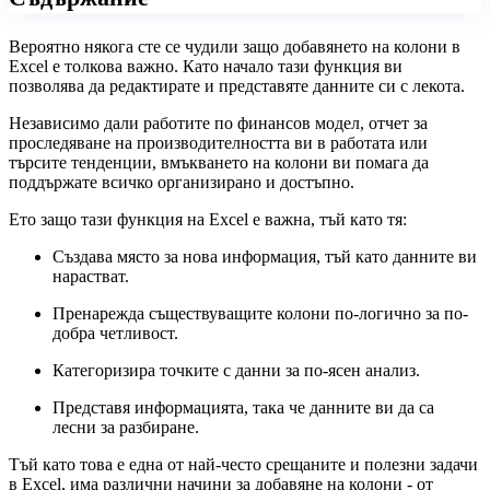
Вероятно някога сте се чудили защо добавянето на колони в
Excel е толкова важно. Като начало тази функция ви
позволява да редактирате и представяте данните си с лекота.
Независимо дали работите по финансов модел, отчет за
проследяване на производителността ви в работата или
търсите тенденции, вмъкването на колони ви помага да
поддържате всичко организирано и достъпно.
Ето защо тази функция на Excel е важна, тъй като тя:
Създава място за нова информация, тъй като данните ви
нарастват.
Пренарежда съществуващите колони по-логично за по-
добра четливост.
Категоризира точките с данни за по-ясен анализ.
Представя информацията, така че данните ви да са
лесни за разбиране.
Тъй като това е една от най-често срещаните и полезни задачи
в Excel, има различни начини за добавяне на колони - от