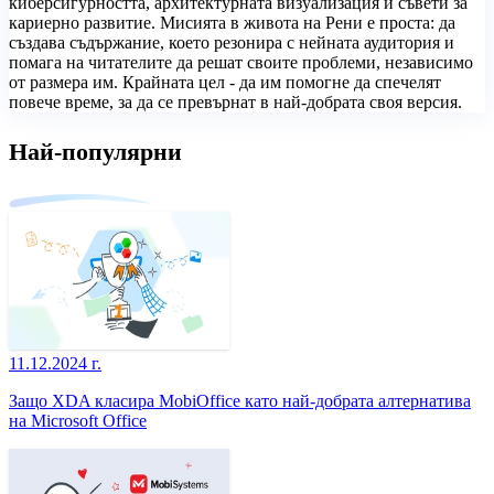
киберсигурността, архитектурната визуализация и съвети за
кариерно развитие. Мисията в живота на Рени е проста: да
създава съдържание, което резонира с нейната аудитория и
помага на читателите да решат своите проблеми, независимо
от размера им. Крайната цел - да им помогне да спечелят
повече време, за да се превърнат в най-добрата своя версия.
Най-популярни
11.12.2024 г.
Защо XDA класира MobiOffice като най-добрата алтернатива
на Microsoft Office