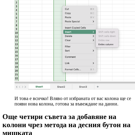
И това е всичко! Вляво от избраната от вас колона ще се
появи нова колона, готова за въвеждане на данни.
Още четири съвета за добавяне на
колони чрез метода на десния бутон на
мишката