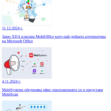
11.12.2024 г.
Защо XDA класира MobiOffice като най-добрата алтернатива
на Microsoft Office
4.11.2024 г.
MobiSystems обединява офис приложенията си и представя
MobiScan