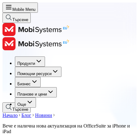
Mobile Menu
Търсене
Продукти
Продукти
Помощни ресурси
Помощни ресурси
Бизнес
Бизнес
Планове и цени
Планове и цени
Още
Търсене
Начало
Блог
Новини
Вече е налична нова актуализация на OfficeSuite за iPhone и
iPad