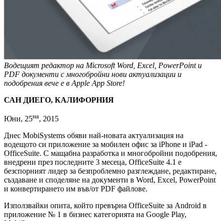
Водещият редактор на Microsoft Word, Excel, PowerPoint и
PDF документи с многобройни нови актуализации и
подобрения вече е в Apple App Store!
САН ДИЕГО, КАЛИФОРНИЯ
на
Юни, 25
, 2015
Днес MobiSystems обяви най-новата актуализация на
водещото си приложение за мобилен офис за iPhone и iPad -
OfficeSuite. С мащабна разработка и многобройни подобрения,
внедрени през последните 3 месеца, OfficeSuite 4.1 е
безспорният лидер за безпроблемно разглеждане, редактиране,
създаване и споделяне на документи в Word, Excel, PowerPoint
и конвертирането им във/от PDF файлове.
Използвайки опита, който превърна OfficeSuite за Android в
приложение № 1 в бизнес категорията на Google Play,