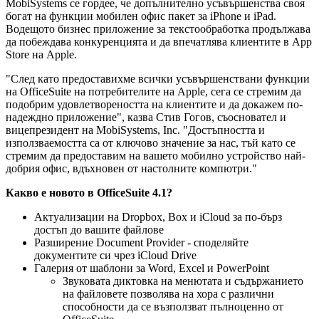
MobiSystems се гордее, че допълнително усъвършенства своя
богат на функции мобилен офис пакет за iPhone и iPad.
Водещото бизнес приложение за текстообработка продължава
да побеждава конкуренцията и да впечатлява клиентите в App
Store на Apple.
"След като предоставихме всички усъвършенствани функции
на OfficeSuite на потребителите на Apple, сега се стремим да
подобрим удовлетвореността на клиентите и да докажем по-
надеждно приложение", казва Стив Гогов, съосновател и
вицепрезидент на MobiSystems, Inc. "Достъпността и
използваемостта са от ключово значение за нас, тъй като се
стремим да предоставим на вашето мобилно устройство най-
добрия офис, вдъхновен от настолните компютри."
Какво е новото в OfficeSuite 4.1?
Актуализации на Dropbox, Box и iCloud за по-бърз
достъп до вашите файлове
Разширение Document Provider - споделяйте
документите си чрез iCloud Drive
Галерия от шаблони за Word, Excel и PowerPoint
Звуковата диктовка на менютата и съдържанието
на файловете позволява на хора с различни
способности да се възползват пълноценно от