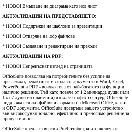
* НОВО! Вмъкване на диаграма като нов лист
АКТУАЛИЗАЦИИ НА ПРЕДСТАВЯНЕТО:
* НОВО! Поддръжка на шаблони за презентации
* НОВО! Отваряне на .odp файлове
* НОВО! Създаване и редактиране на преходи
АКТУАЛИЗАЦИИ НА PDF:
* НОВО! Непрекъснат изглед на страницата
OfficeSuite позволява на потребителите без усилие да
преглеждат, редактират и създават документи в Word, Excel,
PowerPoint и PDF - всичко това от най-богатото на функции
налично решение. Тъй като повече от 1,2 милиарда души (или
1 от 7 души на планетата) използват офис софтуер, OfficeSuite
поддържа всички файлови формати на Microsoft Office, както
и ODF документи. OfficeSuite превръща вашето устройство
във високофункционално, ефективно и преносимо решение за
продуктивност.
OfficeSuite предлага версии Pro/Premium, които включват