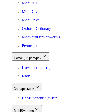
MobiPDF
MobiDrive
MobiDrive
Oxford Dictionary
Мобилни приложения
Речници
Помощни ресурси
Помощен център
Блог
За партньори
Партньорски център
MobiSystems