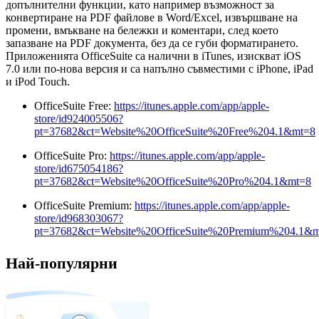
допълнителни функции, като например възможност за
конвертиране на PDF файлове в Word/Excel, извършване на
промени, вмъкване на бележки и коментари, след което
запазване на PDF документа, без да се губи форматирането.
Приложенията OfficeSuite са налични в iTunes, изискват iOS
7.0 или по-нова версия и са напълно съвместими с iPhone, iPad
и iPod Touch.
OfficeSuite Free:
https://itunes.apple.com/app/apple-
store/id924005506?
pt=37682&ct=Website%20OfficeSuite%20Free%204.1&mt=8
OfficeSuite Pro:
https://itunes.apple.com/app/apple-
store/id675054186?
pt=37682&ct=Website%20OfficeSuite%20Pro%204.1&mt=8
OfficeSuite Premium:
https://itunes.apple.com/app/apple-
store/id968303067?
pt=37682&ct=Website%20OfficeSuite%20Premium%204.1&
Най-популярни