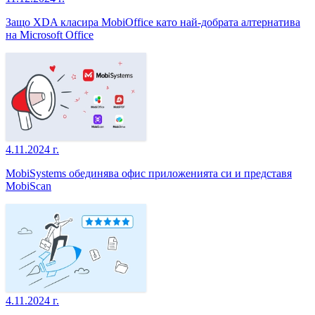
Защо XDA класира MobiOffice като най-добрата алтернатива
на Microsoft Office
4.11.2024 г.
MobiSystems обединява офис приложенията си и представя
MobiScan
4.11.2024 г.