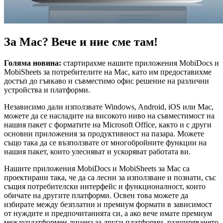
За Mac? Вече и ние сме там!
Голяма новина:
стартирахме нашите приложения MobiDocs и
MobiSheets за потребителите на Mac, като им предоставихме
достъп до гъвкаво и съвместимо офис решение на различни
устройства и платформи.
Независимо дали използвате Windows, Android, iOS или Mac,
можете да се насладите на високото ниво на съвместимост на
нашия пакет с форматите на Microsoft Office, както и с други
основни приложения за продуктивност на пазара. Можете
също така да се възползвате от многобройните функции на
нашия пакет, които улесняват и ускоряват работата ви.
Нашите приложения MobiDocs и MobiSheets за Mac са
проектирани така, че да са лесни за използване и познати, със
същия потребителски интерфейс и функционалност, които
обичате на другите платформи. Освен това можете да
избирате между безплатни и премиум формати в зависимост
от нуждите и предпочитанията си, а ако вече имате премиум
междуплатформен лиценз за други платформи, разширяването