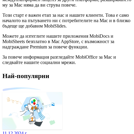
му за Mac няма да ви струва повече.
Този старт е важен етап за нас и нашите клиенти. Това е само
началото на пътуването ни с потребителите на Mac и в близко
бъдеще ще добавим MobiSlides.
Можете да изтеглите нашите приложения MobiDocs и
MobiSheets безплатно в Mac AppStore, с възможност за
надграждане Premium за повече функции.
За повече информация разгледайте MobiOffice за Mac и
следвайте нашите социални мрежи.
Най-популярни
11.12.2024 г.