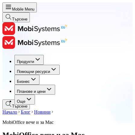
Mobile Menu
Търсене
Продукти
Продукти
Помощни ресурси
Помощни ресурси
Бизнес
Бизнес
Планове и цени
Планове и цени
Още
Търсене
Начало
Блог
Новини
MobiOffice вече и за Mac
MobiOffice вече и за Mac