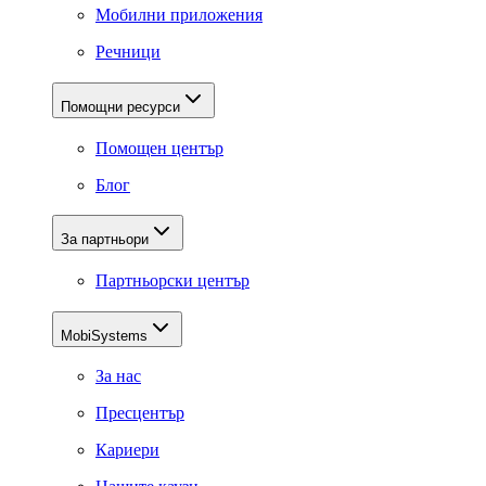
Мобилни приложения
Речници
Помощни ресурси
Помощен център
Блог
За партньори
Партньорски център
MobiSystems
За нас
Пресцентър
Кариери