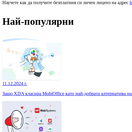
Научете как да получите безплатния си личен лиценз на адрес
h
Най-популярни
11.12.2024 г.
Защо XDA класира MobiOffice като най-добрата алтернатива на M