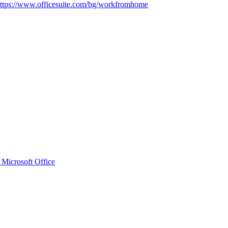
ttps://www.officesuite.com/bg/workfromhome
icrosoft Office