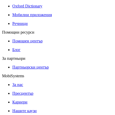
Oxford Dictionary
Мобилни приложения
Речници
Помощни ресурси
Помощен център
Блог
За партньори
Партньорски център
MobiSystems
За нас
Пресцентър
Кариери
Нашите каузи