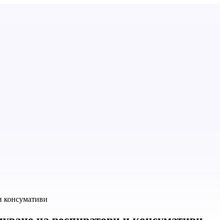
 и консумативи
упуване на респиратори и консумативи