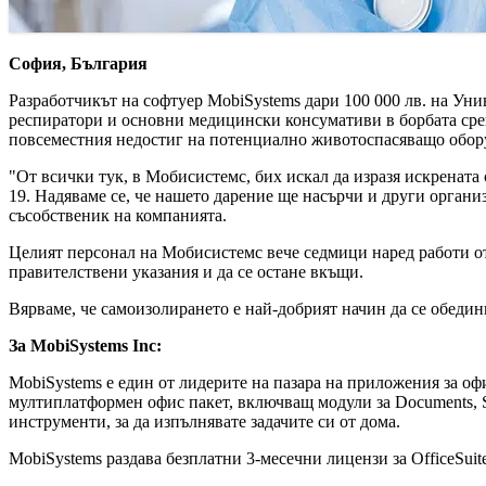
София, България
Разработчикът на софтуер MobiSystems дари 100 000 лв. на Ун
респиратори и основни медицински консумативи в борбата срещ
повсеместния недостиг на потенциално животоспасяващо обору
"От всички тук, в Мобисистемс, бих искал да изразя искренат
19. Надяваме се, че нашето дарение ще насърчи и други орган
съсобственик на компанията.
Целият персонал на Мобисистемс вече седмици наред работи от
правителствени указания и да се остане вкъщи.
Вярваме, че самоизолирането е най-добрият начин да се обедин
За MobiSystems Inc:
MobiSystems е един от лидерите на пазара на приложения за оф
мултиплатформен офис пакет, включващ модули за Documents, She
инструменти, за да изпълнявате задачите си от дома.
MobiSystems раздава безплатни 3-месечни лицензи за OfficeSuit