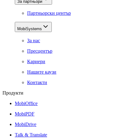
За партньори
Партньорски център
MobiSystems
За нас
Пресцентър
Кариери
Нашите каузи
Контакти
Продукти
MobiOffice
MobiPDF
MobiDrive
Talk & Translate