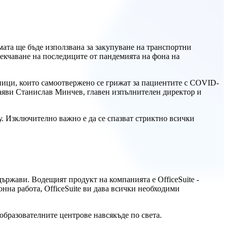
мата ще бъде използвана за закупуване на транспортни
екчаване на последиците от пандемията на фона на
тници, които самоотвержено се грижат за пациентите с COVID-
заяви Станислав Минчев, главен изпълнителен директор и
. Изключително важно е да се спазват стриктно всички
ържави. Водещият продукт на компанията е OfficeSuite -
онна работа, OfficeSuite ви дава всички необходими
 образователните центрове навсякъде по света.