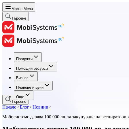
Mobile Menu
Търсене
Продукти
Продукти
Помощни ресурси
Помощни ресурси
Бизнес
Бизнес
Планове и цени
Планове и цени
Още
Търсене
Начало
Блог
Новини
Мобисистемс дарява 100 000 лв. за закупуване на респиратори
Мобисистемс дарява 100 000 лв. за зак