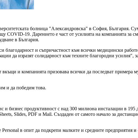
иверситетската болница "Александровска" в София, България. Су
у COVID-19. Дарението е част от усилията на компанията за см
дване в България.
а си благодарност и съпричастност към всички медицински рабо
изации да изразят солидарност към техните благородни усилия", 
 вкъщи и компанията призовава всички да последват примера му
им и да победим това.
ис и бизнес продуктивност с над 300 милиона инсталации в 195 д
ets, Slides, PDF и Mail. Създаден от самото начало за дистанци
e Personal в опит да подкрепи малките и средните предприятия и