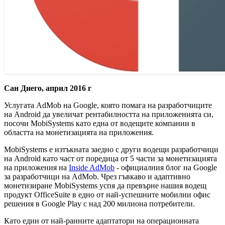
Сан Диего, април 2016 г
Услугата AdMob на Google, която помага на разработчиците
на Android да увеличат рентабилността на приложенията си,
посочи MobiSystems като една от водещите компании в
областта на монетизацията на приложения.
MobiSystems е изтъкната заедно с други водещи разработчици
на Android като част от поредица от 5 части за монетизацията
на приложения на
Inside AdMob
- официалния блог на Google
за разработчици на AdMob. Чрез гъвкаво и адаптивно
монетизиране MobiSystems успя да превърне нашия водещ
продукт OfficeSuite в едно от най-успешните мобилни офис
решения в Google Play с над 200 милиона потребители.
Като един от най-ранните адаптатори на операционната