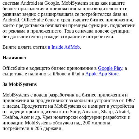
система Android на Google, MobiSystems видя как нашите
бизнес приложения и приложения за производителност се
развиват заедно с разширяващата се потребителска база на
Android. OfficeSuite беше и сред първите бизнес приложения,
които предоставяха безплатни премиум функции, подкрепени
от реклама в приложението. Това означава повече функции
без допълнителни разходи за крайните потребители.
Вижте цялата статия
в Inside AdMob
.
Наличност
OfficeSuite е водещото бизнес приложение в
Google Play
, а
също така е налично за iPhone и iPad в
Apple App Store
.
За MobiSystems
MobiSystems е водещ разработчик на бизнес приложения и
приложения за продуктивност за мобилни устройства от 1997
г. насам. Продуктите на MobiSystems се намират в устройства
от водещи производители като Sony, Amazon, Sharp, Alcatel,
Toshiba, Acer и др. Чрез новаторски софтуерни разработки и
иновации MobiSystems обслужва над 200 милиона
потребители в 205 държави.