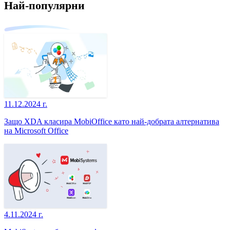
Най-популярни
11.12.2024 г.
Защо XDA класира MobiOffice като най-добрата алтернатива
на Microsoft Office
4.11.2024 г.