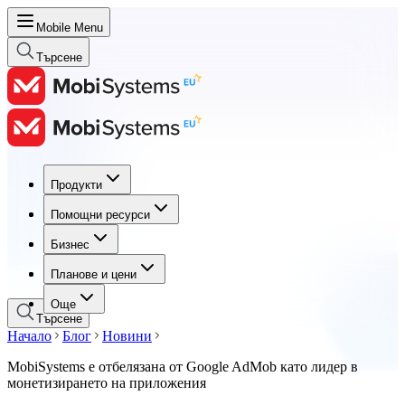
Mobile Menu
Търсене
Продукти
Продукти
Помощни ресурси
Помощни ресурси
Бизнес
Бизнес
Планове и цени
Планове и цени
Още
Търсене
Начало
Блог
Новини
MobiSystems е отбелязана от Google AdMob като лидер в
монетизирането на приложения