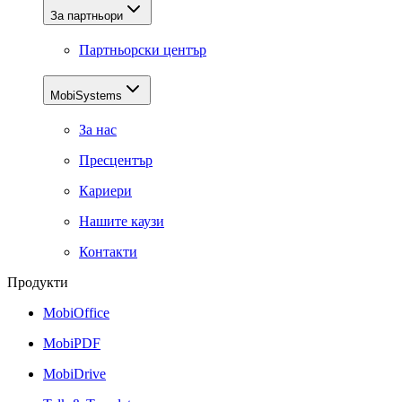
За партньори
Партньорски център
MobiSystems
За нас
Пресцентър
Кариери
Нашите каузи
Контакти
Продукти
MobiOffice
MobiPDF
MobiDrive