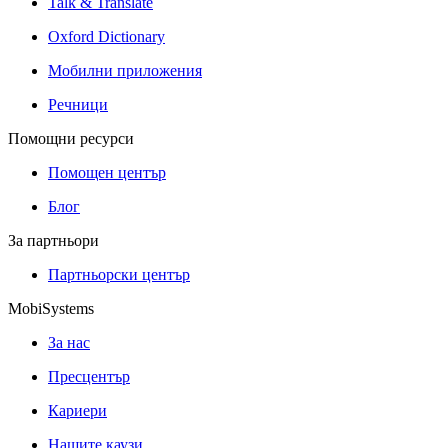
Talk & Translate
Oxford Dictionary
Мобилни приложения
Речници
Помощни ресурси
Помощен център
Блог
За партньори
Партньорски център
MobiSystems
За нас
Пресцентър
Кариери
Нашите каузи