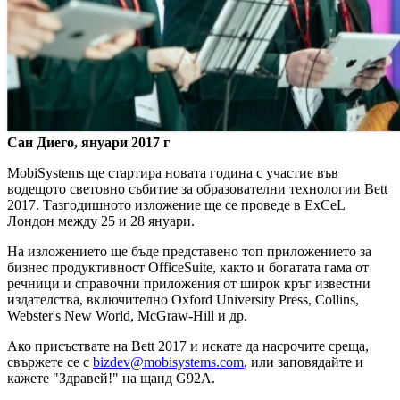
Сан Диего, януари 2017 г
MobiSystems ще стартира новата година с участие във
водещото световно събитие за образователни технологии Bett
2017. Тазгодишното изложение ще се проведе в ExCeL
Лондон между 25 и 28 януари.
На изложението ще бъде представено топ приложението за
бизнес продуктивност OfficeSuite, както и богатата гама от
речници и справочни приложения от широк кръг известни
издателства, включително Oxford University Press, Collins,
Webster's New World, McGraw-Hill и др.
Ако присъствате на Bett 2017 и искате да насрочите среща,
свържете се с
bizdev@mobisystems.com
, или заповядайте и
кажете "Здравей!" на щанд G92A.