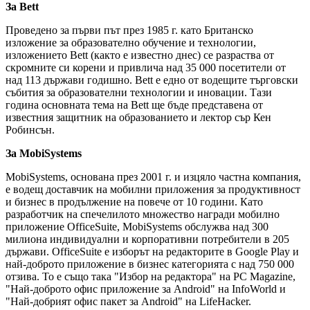
За Bett
Проведено за първи път през 1985 г. като Британско
изложение за образователно обучение и технологии,
изложението Bett (както е известно днес) се разраства от
скромните си корени и привлича над 35 000 посетители от
над 113 държави годишно. Bett е едно от водещите търговски
събития за образователни технологии и иновации. Тази
година основната тема на Bett ще бъде представена от
известния защитник на образованието и лектор сър Кен
Робинсън.
За MobiSystems
MobiSystems, основана през 2001 г. и изцяло частна компания,
е водещ доставчик на мобилни приложения за продуктивност
и бизнес в продължение на повече от 10 години. Като
разработчик на спечелилото множество награди мобилно
приложение OfficeSuite, MobiSystems обслужва над 300
милиона индивидуални и корпоративни потребители в 205
държави. OfficeSuite е изборът на редакторите в Google Play и
най-доброто приложение в бизнес категорията с над 750 000
отзива. То е също така "Избор на редактора" на PC Magazine,
"Най-доброто офис приложение за Android" на InfoWorld и
"Най-добрият офис пакет за Android" на LifeHacker.