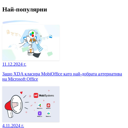
Най-популярни
11.12.2024 г.
Защо XDA класира MobiOffice като най-добрата алтернатива
на Microsoft Office
4.11.2024 г.