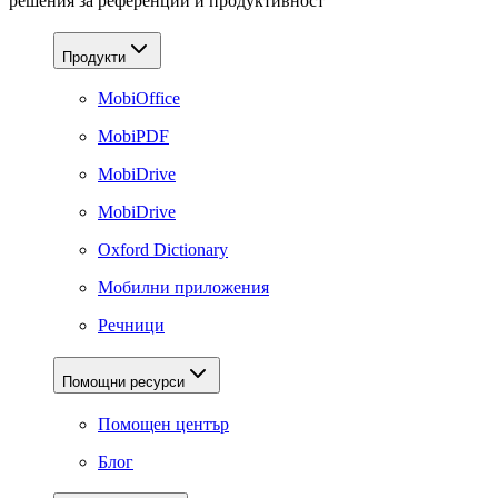
решения за референции и продуктивност
Продукти
MobiOffice
MobiPDF
MobiDrive
MobiDrive
Oxford Dictionary
Мобилни приложения
Речници
Помощни ресурси
Помощен център
Блог