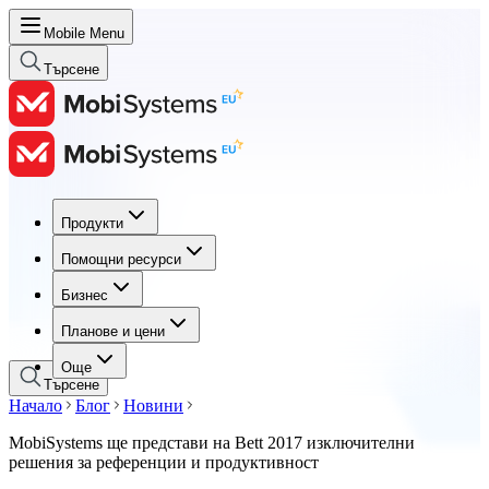
Mobile Menu
Търсене
Продукти
Продукти
Помощни ресурси
Помощни ресурси
Бизнес
Бизнес
Планове и цени
Планове и цени
Още
Търсене
Начало
Блог
Новини
MobiSystems ще представи на Bett 2017 изключителни
решения за референции и продуктивност