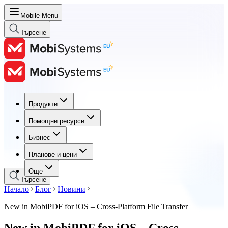
Mobile Menu
Търсене
Продукти
Продукти
Помощни ресурси
Помощни ресурси
Бизнес
Бизнес
Планове и цени
Планове и цени
Още
Търсене
Начало
Блог
Новини
New in MobiPDF for iOS – Cross-Platform File Transfer
New in MobiPDF for iOS – Cross-