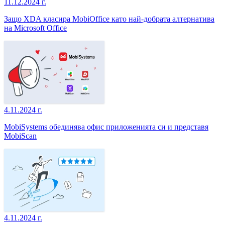
11.12.2024 г.
Защо XDA класира MobiOffice като най-добрата алтернатива
на Microsoft Office
4.11.2024 г.
MobiSystems обединява офис приложенията си и представя
MobiScan
4.11.2024 г.