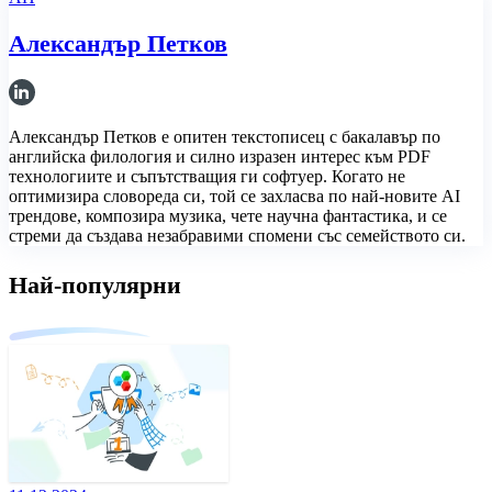
Александър Петков
Александър Петков е опитен текстописец с бакалавър по
английска филология и силно изразен интерес към PDF
технологиите и съпътстващия ги софтуер. Когато не
оптимизира словореда си, той се захласва по най-новите AI
трендове, композира музика, чете научна фантастика, и се
стреми да създава незабравими спомени със семейството си.
Най-популярни