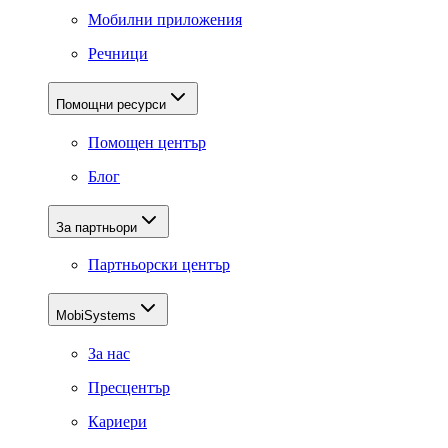
Мобилни приложения
Речници
Помощни ресурси
Помощен център
Блог
За партньори
Партньорски център
MobiSystems
За нас
Пресцентър
Кариери