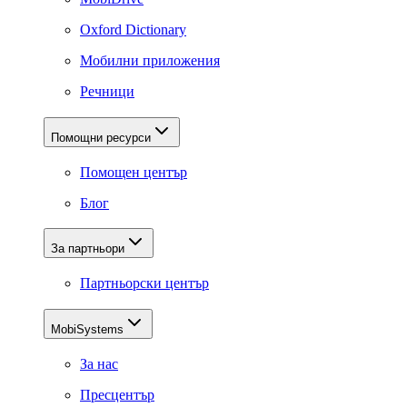
Oxford Dictionary
Мобилни приложения
Речници
Помощни ресурси
Помощен център
Блог
За партньори
Партньорски център
MobiSystems
За нас
Пресцентър