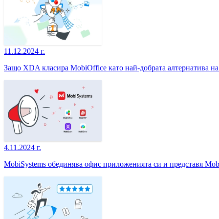
11.12.2024 г.
Защо XDA класира MobiOffice като най-добрата алтернатива на M
4.11.2024 г.
MobiSystems обединява офис приложенията си и представя Mob