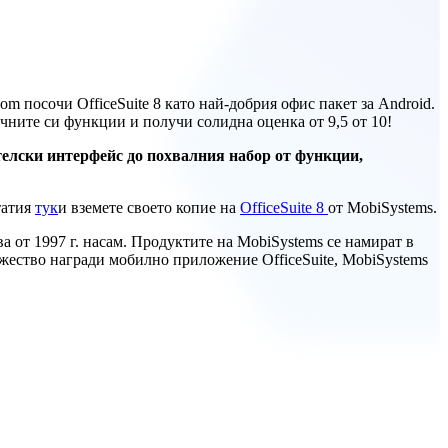
 посочи OfficeSuite 8 като най-добрия офис пакет за Android.
ичните си функции и получи солидна оценка от 9,5 от 10!
ителски интерфейс до похвалния набор от функции,
статия
тук
и вземете своето копие на
OfficeSuite 8
от MobiSystems.
 от 1997 г. насам. Продуктите на MobiSystems се намират в
ножество награди мобилно приложение OfficeSuite, MobiSystems