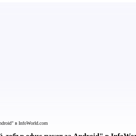
ndroid" в InfoWorld.com
ай-добър офис пакет за Android" в InfoWo