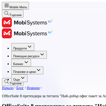
Mobile Menu
Търсене
Продукти
Продукти
Помощни ресурси
Помощни ресурси
Бизнес
Бизнес
Планове и цени
Планове и цени
Още
Търсене
Начало
Блог
Новини
OfficeSuite 8 претендира за титлата "Най-добър офис пакет за A
OfficeSuite 8 претендира за титлата "Н