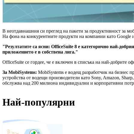
В неотдавнашния си преглед на пакети за продуктивност за моб
На фона на конкурентните продукти на компании като Google и M
"Резултатите са ясни: OfficeSuite 8 е категорично най-добр
приложението е в собствена лига."
OfficeSuite се гордее, че е включен в списъка на най-добрите о
За MobiSystems:
MobiSystems е водещ разработчик на бизнес пр
устройства от водещи производители като Sony, Amazon, Sharp, 
обслужва над 200 милиона индивидуални и корпоративни потр
Най-популярни