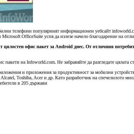
илни телефони популярният информационен уебсайт infoworld.com
icrosoft OfficeSuite успя да излезе начело благодарение на отл
ият цялостен офис пакет за Android днес. От отличния потреб
фис пакети на Infoworld.com. Не забравяйте да разгледате цялата 
иложения и приложения за продуктивност за мобилни устройства
Alcatel, Toshiba, Acer и др. Като разработчик на спечелилото м
ебители в 205 държави