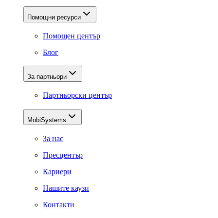
Помощни ресурси
Помощен център
Блог
За партньори
Партньорски център
MobiSystems
За нас
Пресцентър
Кариери
Нашите каузи
Контакти