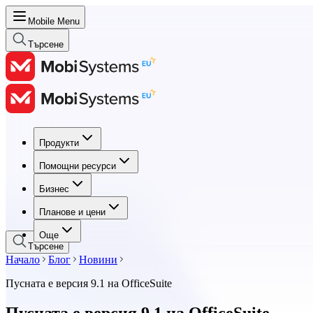
Mobile Menu
Търсене
Продукти
Продукти
Помощни ресурси
Помощни ресурси
Бизнес
Бизнес
Планове и цени
Планове и цени
Още
Търсене
Начало
Блог
Новини
Пусната е версия 9.1 на OfficeSuite
Пусната е версия 9.1 на OfficeSuite