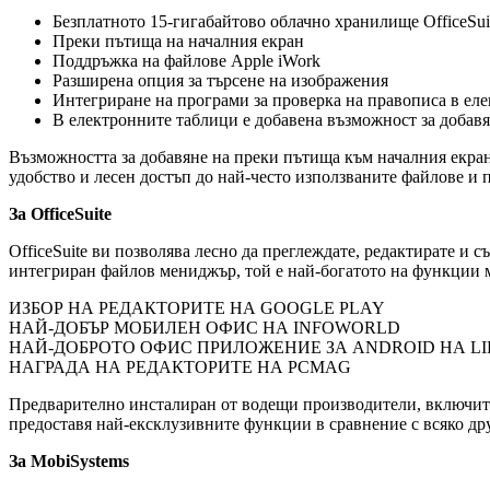
Безплатното 15-гигабайтово облачно хранилище OfficeSui
Преки пътища на началния екран
Поддръжка на файлове Apple iWork
Разширена опция за търсене на изображения
Интегриране на програми за проверка на правописа в ел
В електронните таблици е добавена възможност за добавя
Възможността за добавяне на преки пътища към началния екран 
удобство и лесен достъп до най-често използваните файлове и 
За OfficeSuite
OfficeSuite ви позволява лесно да преглеждате, редактирате и 
интегриран файлов мениджър, той е най-богатото на функции м
ИЗБОР НА РЕДАКТОРИТЕ НА GOOGLE PLAY
НАЙ-ДОБЪР МОБИЛЕН ОФИС НА INFOWORLD
НАЙ-ДОБРОТО ОФИС ПРИЛОЖЕНИЕ ЗА ANDROID НА L
НАГРАДА НА РЕДАКТОРИТЕ НА PCMAG
Предварително инсталиран от водещи производители, включително
предоставя най-ексклузивните функции в сравнение с всяко д
За MobiSystems