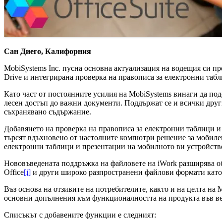
Сан Диего, Калифорния
MobiSystems Inc. пусна основна актуализация на водещия си пр
Drive и интегрирана проверка на правописа за електронни табл
Като част от постоянните усилия на MobiSystems винаги да по
лесен достъп до важни документи. Поддържат се и всички друг
съхранявано съдържание.
Добавянето на проверка на правописа за електронни таблици и 
търсят вдъхновено от настолните компютри решение за мобиле
електронни таблици и презентации на мобилното ви устройств
Нововъведената поддръжка на файловете на iWork разширява обх
Office
[i]
и други широко разпространени файлови формати като
Въз основа на отзивите на потребителите, както и на целта на
основни допълнения към функционалността на продукта във верс
Списъкът с добавените функции е следният: