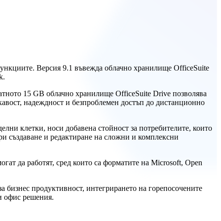
функциите. Версия 9.1 въвежда облачно хранилище OfficeSuite
k.
тното 15 GB облачно хранилище OfficeSuite Drive позволява
вкавост, надеждност и безпроблемен достъп до дистанционно
делни клетки, носи добавена стойност за потребителите, които
ри създаване и редактиране на сложни и комплексни
ат да работят, сред които са форматите на Microsoft, Open
 за бизнес продуктивност, интегрирането на горепосочените
и офис решения.