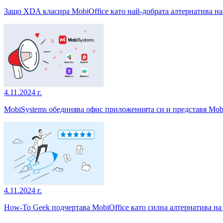
Защо XDA класира MobiOffice като най-добрата алтернатива на M
4.11.2024 г.
MobiSystems обединява офис приложенията си и представя Mob
4.11.2024 г.
How-To Geek подчертава MobiOffice като силна алтернатива на 