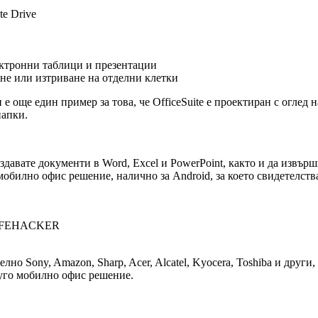
te Drive
ектронни таблици и презентации
не или изтриване на отделни клетки
е още един пример за това, че OfficeSuite е проектиран с оглед
папки.
създавате документи в Word, Excel и PowerPoint, както и да изв
обилно офис решение, налично за Android, за което свидетелств
IFEHACKER
 Sony, Amazon, Sharp, Acer, Alcatel, Kyocera, Toshiba и други, 
руго мобилно офис решение.