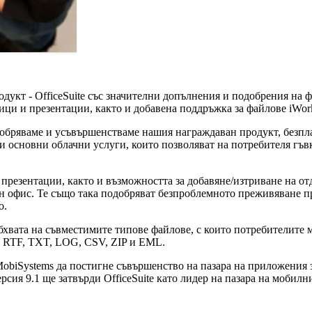
одукт - OfficeSuite със значителни допълнения и подобрения на 
ици и презентации, както и добавена поддръжка за файлове iWor
добряваме и усъвършенстваме нашия награждаван продукт, безпла
и основни облачни услуги, които позволяват на потребителя гъ
презентации, както и възможността за добавяне/изтриване на от
н офис. Те също така подобряват безпроблемното преживяване п
о.
вата на съвместимите типове файлове, с които потребителите мог
 RTF, TXT, LOG, CSV, ZIP и EML.
 MobiSystems да постигне съвършенство на пазара на приложения
ия 9.1 ще затвърди OfficeSuite като лидер на пазара на мобилн