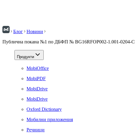
Блог
Новини
Публична покана №1 по ДБФП № BG16RFOP002-1.001-0204-
Продукти
MobiOffice
MobiPDF
MobiDrive
MobiDrive
Oxford Dictionary
Мобилни приложения
Речници