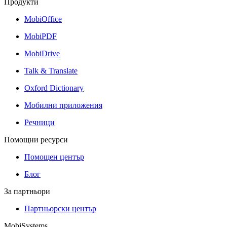
Продукти
MobiOffice
MobiPDF
MobiDrive
Talk & Translate
Oxford Dictionary
Мобилни приложения
Речници
Помощни ресурси
Помощен център
Блог
За партньори
Партньорски център
MobiSystems