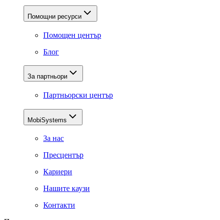
Помощни ресурси
Помощен център
Блог
За партньори
Партньорски център
MobiSystems
За нас
Пресцентър
Кариери
Нашите каузи
Контакти