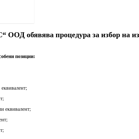
 ООД обявява процедура за избор на из
обени позиции:
и еквивалент;
т;
ли еквивалент;
ент;
т;