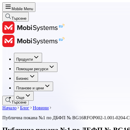
Mobile Menu
Търсене
Продукти
Продукти
Помощни ресурси
Помощни ресурси
Бизнес
Бизнес
Планове и цени
Планове и цени
Още
Търсене
Начало
Блог
Новини
Публична покана №1 по ДБФП № BG16RFOP002-1.001-0204-
Публична покана №1 по ДБФП № BG16