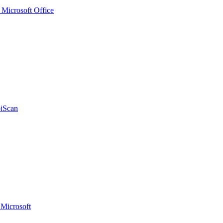
icrosoft Office
iScan
Microsoft