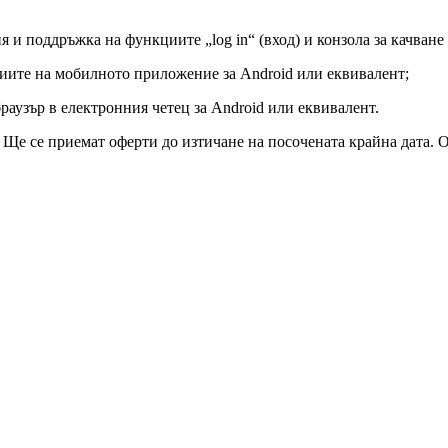
я и поддръжка на функциите „log in“ (вход) и конзола за качван
иите на мобилното приложение за Android или еквивалент;
аузър в електронния четец за Android или еквивалент.
 г. Ще се приемат оферти до изтичане на посочената крайна дата.