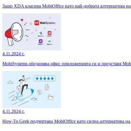
Защо XDA класира MobiOffice като най-добрата алтернатива на M
4.11.2024 г.
MobiSystems обединява офис приложенията си и представя Mob
4.11.2024 г.
How-To Geek подчертава MobiOffice като силна алтернатива на 