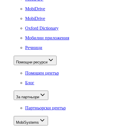
MobiDrive
MobiDrive
Oxford Dictionary
Мобилни приложения
Речници
Помощни ресурси
Помощен център
Блог
За партньори
Партньорски център
MobiSystems