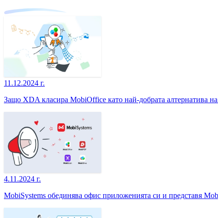
11.12.2024 г.
Защо XDA класира MobiOffice като най-добрата алтернатива на M
4.11.2024 г.
MobiSystems обединява офис приложенията си и представя Mob