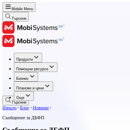
Mobile Menu
Търсене
Продукти
Продукти
Помощни ресурси
Помощни ресурси
Бизнес
Бизнес
Планове и цени
Планове и цени
Още
Търсене
Начало
Блог
Новини
Съобщение за ДБФП
Съобщение за ДБФП