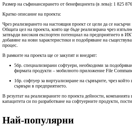
Размер на съфинансирането от бенефициента (в лева): 1 825 876
Кратко описание на проекта:
Чрез реализирането на настоящия проект се цели да се насъ
Общата цел на проекта, която ще бъде реализирана чрез изпъ
затвърди високия експортен потенциал на предприятието в ИКТ
добавяне на нови характеристики и подобряване на съществува
процес.
В рамките на проекта ще се закупят и внедрят:
5бр. специализирани софтуери, необходими за подобрява
фирмата продукти – мобилното приложение File Commande
1бр. софтуер за виртуализиране на сървърите, чрез койт
сървъри в предприятието.
В резултат на реализираните по проекта дейности, компанията
капацитета си по разработване на софтуерните продукти, пост
Най-популярни