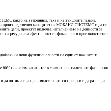
ТЕМС както на вътрешния, така и на външните пазари.
зшири производствения капацитет на МОБАЙЛ СИСТЕМС и да се
ените цели, проектът включва изпълнението на дейности за
ане на ресурсната ефективност и ефикасност в производствения
 добавяйки нови функционалности на един от важните за
не 80% по- голям капацитет в сравнение с наличните физически
а и да оптимизира производствените си процеси и да разшири