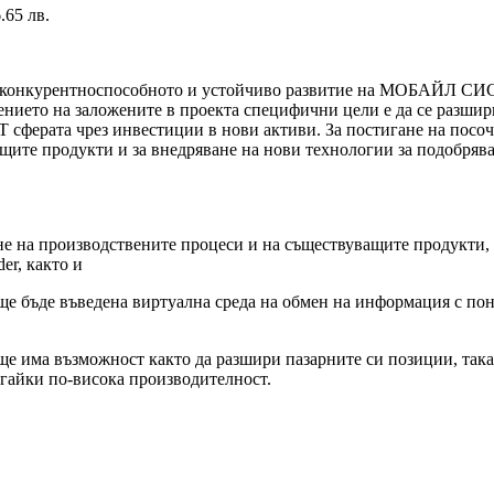
.65 лв.
рчи конкурентноспособното и устойчиво развитие на МОБАЙЛ СИС
лнението на заложените в проекта специфични цели е да се ра
 сферата чрез инвестиции в нови активи. За постигане на посоч
щите продукти и за внедряване на нови технологии за подобряв
не на производствените процеси и на съществуващите продукти,
r, както и
о ще бъде въведена виртуална среда на обмен на информация с по
 ще има възможност както да разшири пазарните си позиции, так
игайки по-висока производителност.