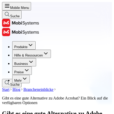
Mobile Menu
Suche
Produkte
Produkte
Hilfe & Ressourcen
Hilfe & Ressourcen
Business
Business
Preise
Preise
Mehr
Suche
Start
Blog
Brancheneinblicke
Gibt es eine gute Alternative zu Adobe Acrobat? Ein Blick auf die
verfügbaren Optionen
Gibt es eine gute Alternative zu Adobe