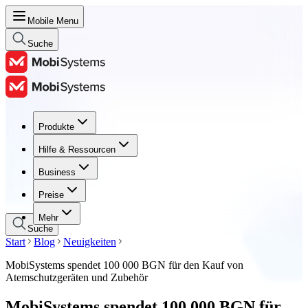
Mobile Menu
Suche
Produkte
Produkte
Hilfe & Ressourcen
Hilfe & Ressourcen
Business
Business
Preise
Preise
Mehr
Suche
Start
Blog
Neuigkeiten
MobiSystems spendet 100 000 BGN für den Kauf von
Atemschutzgeräten und Zubehör
MobiSystems spendet 100 000 BGN für