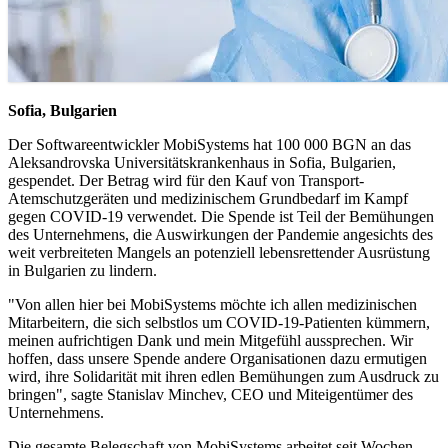
Sofia, Bulgarien
Der Softwareentwickler MobiSystems hat 100 000 BGN an das
Aleksandrovska Universitätskrankenhaus in Sofia, Bulgarien,
gespendet. Der Betrag wird für den Kauf von Transport-
Atemschutzgeräten und medizinischem Grundbedarf im Kampf
gegen COVID-19 verwendet. Die Spende ist Teil der Bemühungen
des Unternehmens, die Auswirkungen der Pandemie angesichts des
weit verbreiteten Mangels an potenziell lebensrettender Ausrüstung
in Bulgarien zu lindern.
"Von allen hier bei MobiSystems möchte ich allen medizinischen
Mitarbeitern, die sich selbstlos um COVID-19-Patienten kümmern,
meinen aufrichtigen Dank und mein Mitgefühl aussprechen. Wir
hoffen, dass unsere Spende andere Organisationen dazu ermutigen
wird, ihre Solidarität mit ihren edlen Bemühungen zum Ausdruck zu
bringen", sagte Stanislav Minchev, CEO und Miteigentümer des
Unternehmens.
Die gesamte Belegschaft von MobiSystems arbeitet seit Wochen