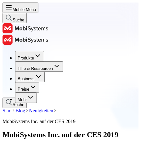
Mobile Menu
Suche
Produkte
Produkte
Hilfe & Ressourcen
Hilfe & Ressourcen
Business
Business
Preise
Preise
Mehr
Suche
Start
Blog
Neuigkeiten
MobiSystems Inc. auf der CES 2019
MobiSystems Inc. auf der CES 2019