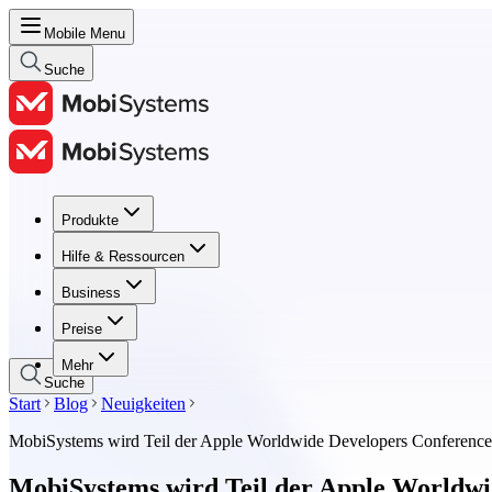
Mobile Menu
Suche
Produkte
Produkte
Hilfe & Ressourcen
Hilfe & Ressourcen
Business
Business
Preise
Preise
Mehr
Suche
Start
Blog
Neuigkeiten
MobiSystems wird Teil der Apple Worldwide Developers Conferen
MobiSystems wird Teil der Apple Worldw