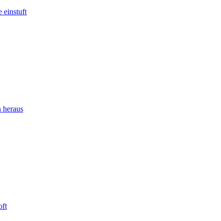
 einstuft
 heraus
oft