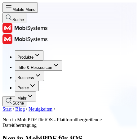
Mobile Menu
Suche
Produkte
Produkte
Hilfe & Ressourcen
Hilfe & Ressourcen
Business
Business
Preise
Preise
Mehr
Suche
Start
Blog
Neuigkeiten
Neu in MobiPDF für iOS - Plattformübergreifende
Dateiübertragung
Neu in MobiPDF für iOS -