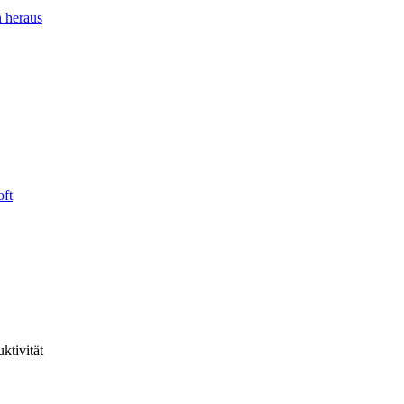
 heraus
oft
ktivität