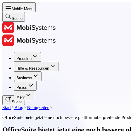
Mobile Menu
Suche
Produkte
Produkte
Hilfe & Ressourcen
Hilfe & Ressourcen
Business
Business
Preise
Preise
Mehr
Suche
Start
Blog
Neuigkeiten
OfficeSuite bietet jetzt eine noch bessere plattformübergreifende Produ
OfficeSuite bietet jetzt eine noch bessere