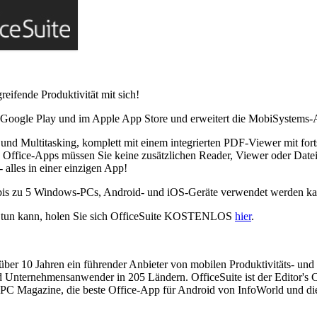
reifende Produktivität mit sich!
f Google Play und im Apple App Store und erweitert die MobiSystems-A
 und Multitasking, komplett mit einem integrierten PDF-Viewer mit for
n Office-Apps müssen Sie keine zusätzlichen Reader, Viewer oder Date
 alles in einer einzigen App!
r bis zu 5 Windows-PCs, Android- und iOS-Geräte verwendet werden kan
Sie tun kann, holen Sie sich OfficeSuite KOSTENLOS
hier
.
it über 10 Jahren ein führender Anbieter von mobilen Produktivitäts- 
d Unternehmensanwender in 205 Ländern. OfficeSuite ist der Editor's
 PC Magazine, die beste Office-App für Android von InfoWorld und di