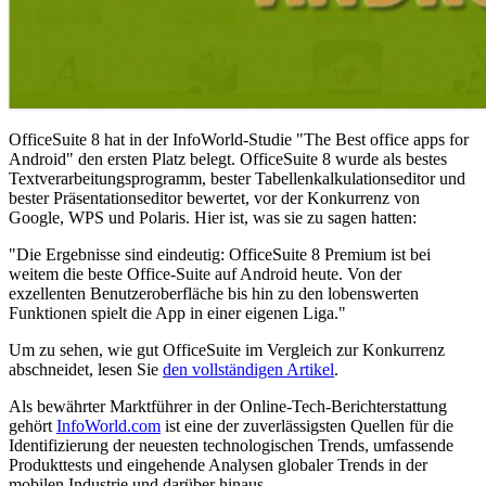
OfficeSuite 8 hat in der InfoWorld-Studie "The Best office apps for
Android" den ersten Platz belegt. OfficeSuite 8 wurde als bestes
Textverarbeitungsprogramm, bester Tabellenkalkulationseditor und
bester Präsentationseditor bewertet, vor der Konkurrenz von
Google, WPS und Polaris. Hier ist, was sie zu sagen hatten:
"Die Ergebnisse sind eindeutig: OfficeSuite 8 Premium ist bei
weitem die beste Office-Suite auf Android heute. Von der
exzellenten Benutzeroberfläche bis hin zu den lobenswerten
Funktionen spielt die App in einer eigenen Liga."
Um zu sehen, wie gut OfficeSuite im Vergleich zur Konkurrenz
abschneidet, lesen Sie
den vollständigen Artikel
.
Als bewährter Marktführer in der Online-Tech-Berichterstattung
gehört
InfoWorld.com
ist eine der zuverlässigsten Quellen für die
Identifizierung der neuesten technologischen Trends, umfassende
Produkttests und eingehende Analysen globaler Trends in der
mobilen Industrie und darüber hinaus.