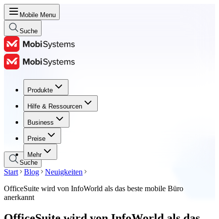
Mobile Menu
Suche
Produkte
Produkte
Hilfe & Ressourcen
Hilfe & Ressourcen
Business
Business
Preise
Preise
Mehr
Suche
Start
Blog
Neuigkeiten
OfficeSuite wird von InfoWorld als das beste mobile Büro
anerkannt
OfficeSuite wird von InfoWorld als das