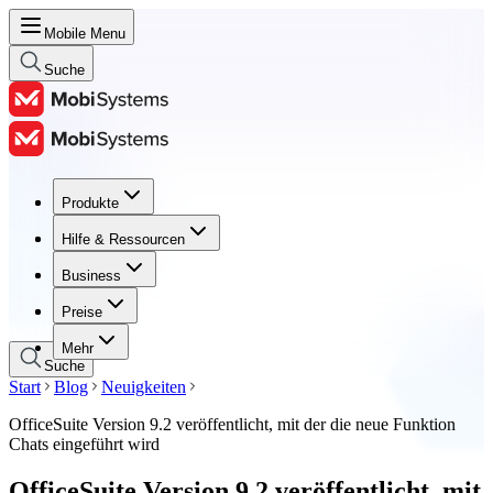
Mobile Menu
Suche
Produkte
Produkte
Hilfe & Ressourcen
Hilfe & Ressourcen
Business
Business
Preise
Preise
Mehr
Suche
Start
Blog
Neuigkeiten
OfficeSuite Version 9.2 veröffentlicht, mit der die neue Funktion
Chats eingeführt wird
OfficeSuite Version 9.2 veröffentlicht, mit