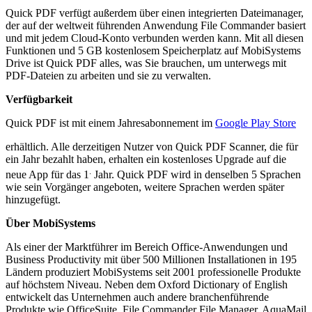
Quick PDF verfügt außerdem über einen integrierten Dateimanager,
der auf der weltweit führenden Anwendung File Commander basiert
und mit jedem Cloud-Konto verbunden werden kann. Mit all diesen
Funktionen und 5 GB kostenlosem Speicherplatz auf MobiSystems
Drive ist Quick PDF alles, was Sie brauchen, um unterwegs mit
PDF-Dateien zu arbeiten und sie zu verwalten.
Verfügbarkeit
Quick PDF ist mit einem Jahresabonnement im
Google Play Store
erhältlich. Alle derzeitigen Nutzer von Quick PDF Scanner, die für
ein Jahr bezahlt haben, erhalten ein kostenloses Upgrade auf die
.
neue App für das 1
Jahr. Quick PDF wird in denselben 5 Sprachen
wie sein Vorgänger angeboten, weitere Sprachen werden später
hinzugefügt.
Über MobiSystems
Als einer der Marktführer im Bereich Office-Anwendungen und
Business Productivity mit über 500 Millionen Installationen in 195
Ländern produziert MobiSystems seit 2001 professionelle Produkte
auf höchstem Niveau. Neben dem Oxford Dictionary of English
entwickelt das Unternehmen auch andere branchenführende
Produkte wie OfficeSuite, File Commander File Manager, AquaMail