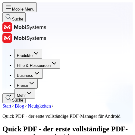
Mobile Menu
Suche
Produkte
Produkte
Hilfe & Ressourcen
Hilfe & Ressourcen
Business
Business
Preise
Preise
Mehr
Suche
Start
Blog
Neuigkeiten
Quick PDF - der erste vollständige PDF-Manager für Android
Quick PDF - der erste vollständige PDF-