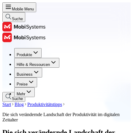
Mobile Menu
Suche
Produkte
Produkte
Hilfe & Ressourcen
Hilfe & Ressourcen
Business
Business
Preise
Preise
Mehr
Suche
Start
Blog
Produktivitätstipps
Die sich verändernde Landschaft der Produktivität im digitalen
Zeitalter
Die sich verändernde Landschaft der