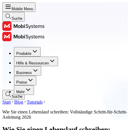
Mobile Menu
Suche
Produkte
Produkte
Hilfe & Ressourcen
Hilfe & Ressourcen
Business
Business
Preise
Preise
Mehr
Suche
Start
Blog
Tutorials
Wie Sie einen Lebenslauf schreiben: Vollständige Schritt-für-Schritt-
Anleitung 2026
Wie Sie einen Lebenslauf schreiben: