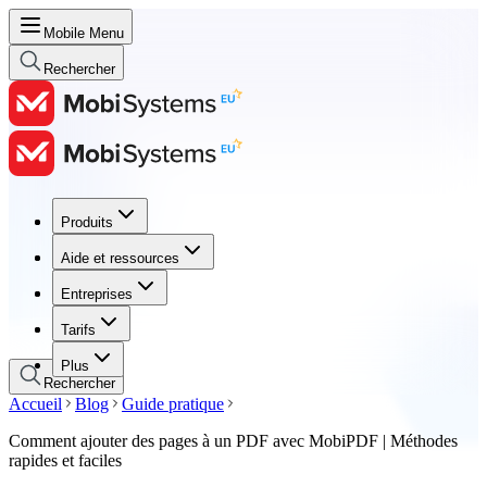
Mobile Menu
Rechercher
Produits
Produits
Aide et ressources
Aide et ressources
Entreprises
Entreprises
Tarifs
Tarifs
Plus
Rechercher
Accueil
Blog
Guide pratique
Comment ajouter des pages à un PDF avec MobiPDF | Méthodes
rapides et faciles