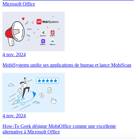
Microsoft Office
4 nov. 2024
MobiSystems uniﬁe ses applications de bureau et lance MobiScan
4 nov. 2024
How-To Geek désigne MobiOffice comme une excellente
alternative à Microsoft Office