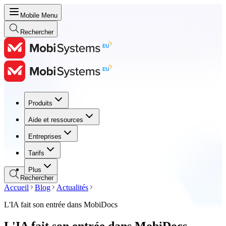
Mobile Menu
Rechercher
Produits
Produits
Aide et ressources
Aide et ressources
Entreprises
Entreprises
Tarifs
Tarifs
Plus
Rechercher
Accueil
Blog
Actualités
L'IA fait son entrée dans MobiDocs
L'IA fait son entrée dans MobiDocs