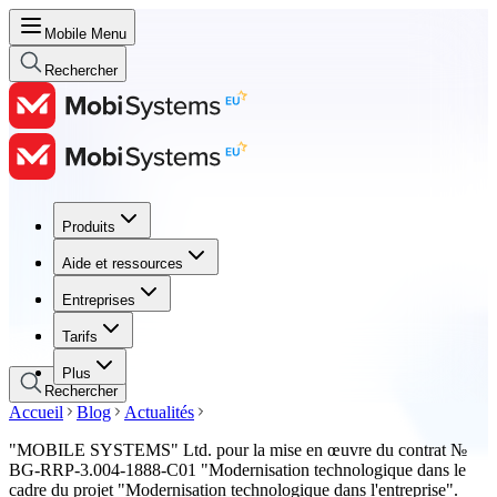
Mobile Menu
Rechercher
Produits
Produits
Aide et ressources
Aide et ressources
Entreprises
Entreprises
Tarifs
Tarifs
Plus
Rechercher
Accueil
Blog
Actualités
"MOBILE SYSTEMS" Ltd. pour la mise en œuvre du contrat №
BG-RRP-3.004-1888-C01 "Modernisation technologique dans le
cadre du projet "Modernisation technologique dans l'entreprise".