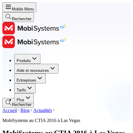
Mobile Menu
Rechercher
Produits
Produits
Aide et ressources
Aide et ressources
Entreprises
Entreprises
Tarifs
Tarifs
Plus
Rechercher
Accueil
Blog
Actualités
MobiSystems au CTIA 2016 à Las Vegas
MobiSystems au CTIA 2016 à Las Vegas