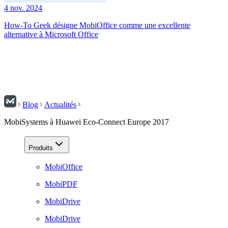
4 nov. 2024
How-To Geek désigne MobiOffice comme une excellente
alternative à Microsoft Office
Blog
Actualités
MobiSystems à Huawei Eco-Connect Europe 2017
Produits
MobiOffice
MobiPDF
MobiDrive
MobiDrive