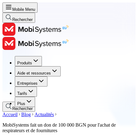
Mobile Menu
Rechercher
Produits
Produits
Aide et ressources
Aide et ressources
Entreprises
Entreprises
Tarifs
Tarifs
Plus
Rechercher
Accueil
Blog
Actualités
MobiSystems fait un don de 100 000 BGN pour l'achat de
respirateurs et de fournitures