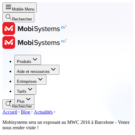
Mobile Menu
Rechercher
Produits
Produits
Aide et ressources
Aide et ressources
Entreprises
Entreprises
Tarifs
Tarifs
Plus
Rechercher
Accueil
Blog
Actualités
Mobisystems sera un exposant au MWC 2016 à Barcelone - Venez
nous rendre visite !