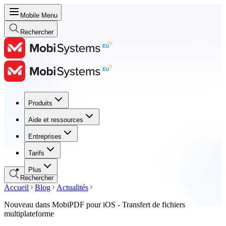
Mobile Menu
Rechercher
Produits
Produits
Aide et ressources
Aide et ressources
Entreprises
Entreprises
Tarifs
Tarifs
Plus
Rechercher
Accueil
Blog
Actualités
Nouveau dans MobiPDF pour iOS - Transfert de fichiers
multiplateforme