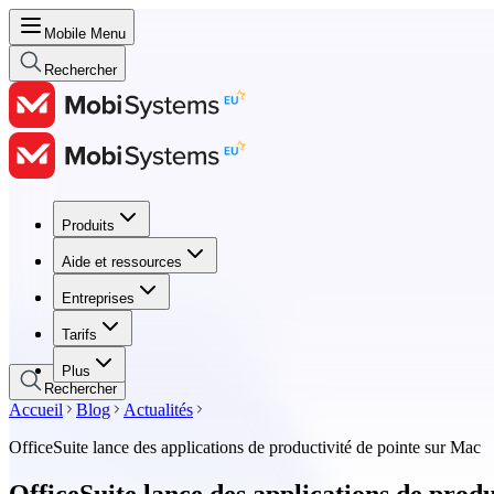
Mobile Menu
Rechercher
Produits
Produits
Aide et ressources
Aide et ressources
Entreprises
Entreprises
Tarifs
Tarifs
Plus
Rechercher
Accueil
Blog
Actualités
OfficeSuite lance des applications de productivité de pointe sur Mac
OfficeSuite lance des applications de prod