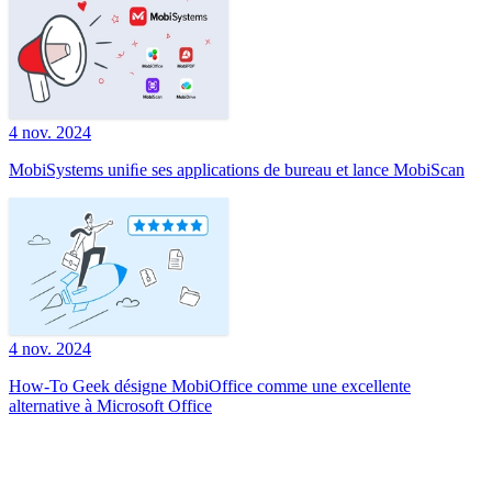
4 nov. 2024
MobiSystems uniﬁe ses applications de bureau et lance MobiScan
4 nov. 2024
How-To Geek désigne MobiOffice comme une excellente
alternative à Microsoft Office