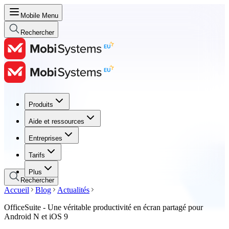
Mobile Menu
Rechercher
Produits
Produits
Aide et ressources
Aide et ressources
Entreprises
Entreprises
Tarifs
Tarifs
Plus
Rechercher
Accueil
Blog
Actualités
OfficeSuite - Une véritable productivité en écran partagé pour
Android N et iOS 9