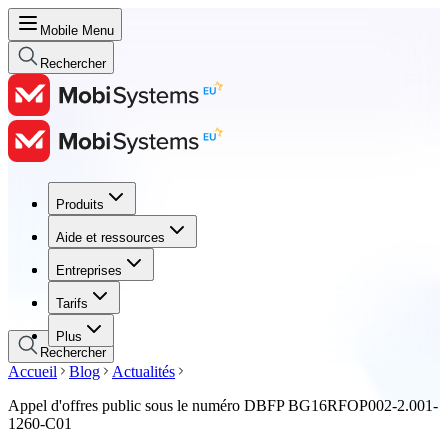
Mobile Menu
Rechercher
Produits
Produits
Aide et ressources
Aide et ressources
Entreprises
Entreprises
Tarifs
Tarifs
Plus
Rechercher
Accueil
Blog
Actualités
Appel d'offres public sous le numéro DBFP BG16RFOP002-2.001-
1260-C01