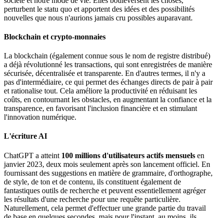
société et notre mode de vie. Elles bouleversent les choses,
perturbent le statu quo et apportent des idées et des possibilités
nouvelles que nous n'aurions jamais cru possibles auparavant.
Blockchain et crypto-monnaies
La blockchain (également connue sous le nom de registre distribué)
a déjà révolutionné les transactions, qui sont enregistrées de manière
sécurisée, décentralisée et transparente. En d'autres termes, il n'y a
pas d'intermédiaire, ce qui permet des échanges directs de pair à pair
et rationalise tout. Cela améliore la productivité en réduisant les
coûts, en contournant les obstacles, en augmentant la confiance et la
transparence, en favorisant l'inclusion financière et en stimulant
l'innovation numérique.
L'écriture AI
ChatGPT a atteint
100 millions d'utilisateurs actifs mensuels
en
janvier 2023, deux mois seulement après son lancement officiel. En
fournissant des suggestions en matière de grammaire, d'orthographe,
de style, de ton et de contenu, ils constituent également de
fantastiques outils de recherche et peuvent essentiellement agréger
les résultats d'une recherche pour une requête particulière.
Naturellement, cela permet d'effectuer une grande partie du travail
de base en quelques secondes, mais pour l'instant, au moins, ils