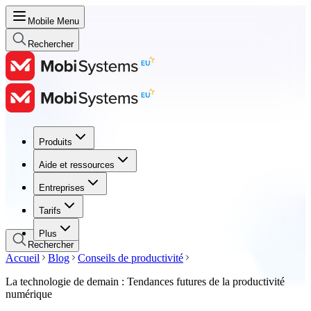
Mobile Menu
Rechercher
Produits
Produits
Aide et ressources
Aide et ressources
Entreprises
Entreprises
Tarifs
Tarifs
Plus
Rechercher
Accueil
Blog
Conseils de productivité
La technologie de demain : Tendances futures de la productivité
numérique