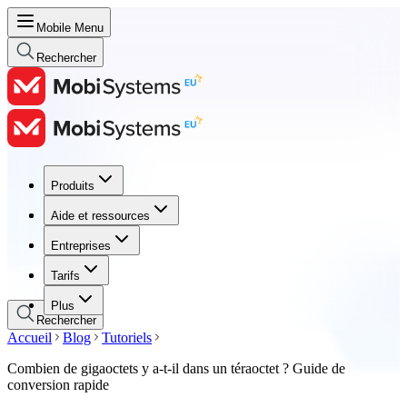
Mobile Menu
Rechercher
Produits
Produits
Aide et ressources
Aide et ressources
Entreprises
Entreprises
Tarifs
Tarifs
Plus
Rechercher
Accueil
Blog
Tutoriels
Combien de gigaoctets y a-t-il dans un téraoctet ? Guide de
conversion rapide