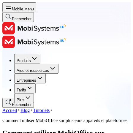
Mobile Menu
Rechercher
Produits
Produits
Aide et ressources
Aide et ressources
Entreprises
Entreprises
Tarifs
Tarifs
Plus
Rechercher
Accueil
Blog
Tutoriels
Comment utiliser MobiOffice sur plusieurs appareils et plateformes
Comment utiliser MobiOffice sur