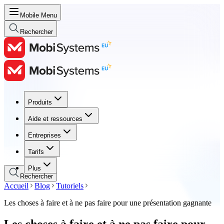
Mobile Menu
Rechercher
Produits
Produits
Aide et ressources
Aide et ressources
Entreprises
Entreprises
Tarifs
Tarifs
Plus
Rechercher
Accueil
Blog
Tutoriels
Les choses à faire et à ne pas faire pour une présentation gagnante
Les choses à faire et à ne pas faire pour