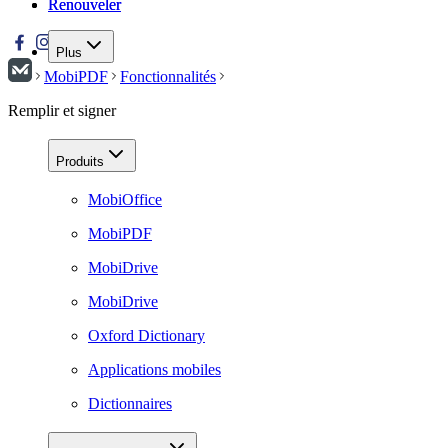
Renouveler
Renouveler
Plus
MobiPDF
Fonctionnalités
Remplir et signer
Produits
MobiOffice
MobiPDF
MobiDrive
MobiDrive
Oxford Dictionary
Applications mobiles
Dictionnaires