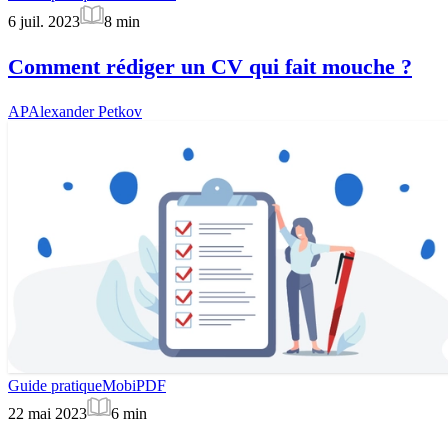
6 juil. 2023
8
min
Comment rédiger un CV qui fait mouche ?
AP
Alexander Petkov
Guide pratique
MobiPDF
22 mai 2023
6
min