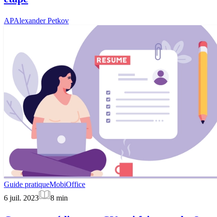
AP
Alexander Petkov
Guide pratique
MobiOffice
6 juil. 2023
8
min