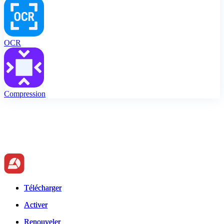
OCR
Compression
Télécharger
Télécharger
Activer
Activer
Renouveler
Renouveler