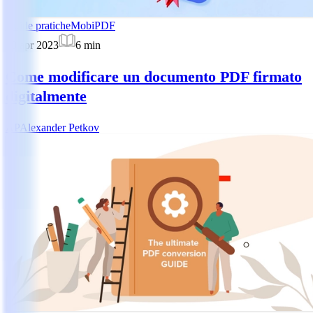
Guide pratiche
MobiPDF
10 apr 2023
6
min
Come modificare un documento PDF firmato
digitalmente
AP
Alexander Petkov