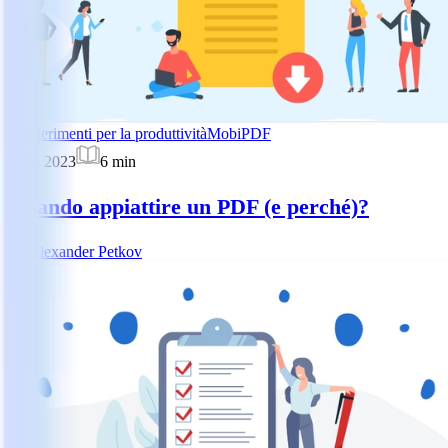
Suggerimenti per la produttività
MobiPDF
5 giu 2023
6
min
Quando appiattire un PDF (e perché)?
AP
Alexander Petkov