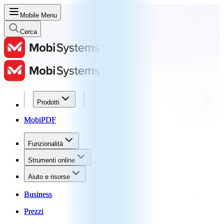
Mobile Menu
Cerca
Prodotti
Prodotti
MobiPDF
MobiPDF
Funzionalità
Funzionalità
Strumenti online
Strumenti online
Aiuto e risorse
Aiuto e risorse
Business
Business
Prezzi
Prezzi