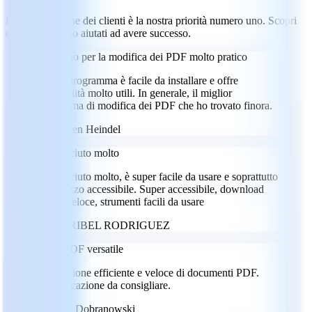
La soddisfazione dei clienti è la nostra priorità numero uno. Scopri
come li abbiamo aiutati ad avere successo.
Strumento per la modifica dei PDF molto pratico
Questo programma è facile da installare e offre
funzionalità molto utili. In generale, il miglior
programma di modifica dei PDF che ho trovato finora.
GH
Goeren Heindel
Mi è piaciuto molto
Mi è piaciuto molto, è super facile da usare e soprattutto
a un prezzo accessibile. Super accessibile, download
dei file veloce, strumenti facili da usare
MR
MARIBEL RODRIGUEZ
Editor PDF versatile
Elaborazione efficiente e veloce di documenti PDF.
Un'applicazione da consigliare.
GD
Greg Dobranowski