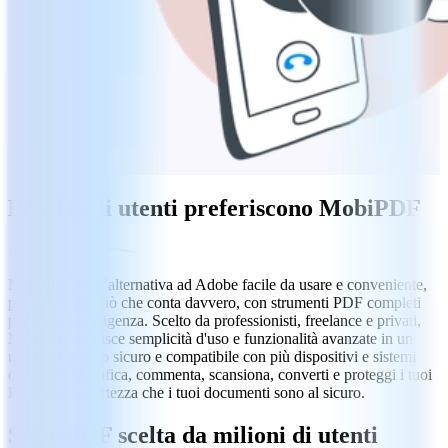
Perché gli utenti preferiscono MobiPDF
MobiPDF è un’alternativa ad Adobe facile da usare e conveniente,
progettata per ciò che conta davvero, con strumenti PDF completi
per qualsiasi esigenza. Scelto da professionisti, freelance e privati,
MobiPDF riunisce semplicità d'uso e funzionalità avanzate in un
unico strumento sicuro e compatibile con più dispositivi e sistemi
operativi. Modifica, commenta, scansiona, converti e proteggi i tuoi
PDF, con la certezza che i tuoi documenti sono al sicuro.
Suite PDF scelta da milioni di utenti