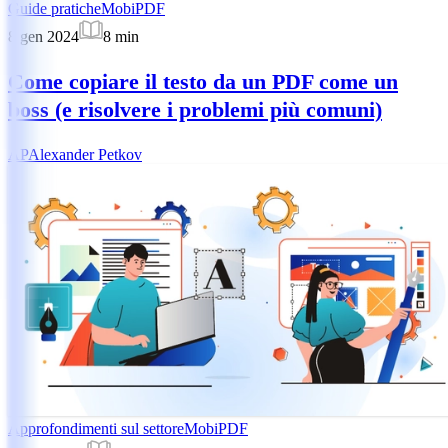
Guide pratiche
MobiPDF
8 gen 2024
8
min
Come copiare il testo da un PDF come un
boss (e risolvere i problemi più comuni)
AP
Alexander Petkov
Approfondimenti sul settore
MobiPDF