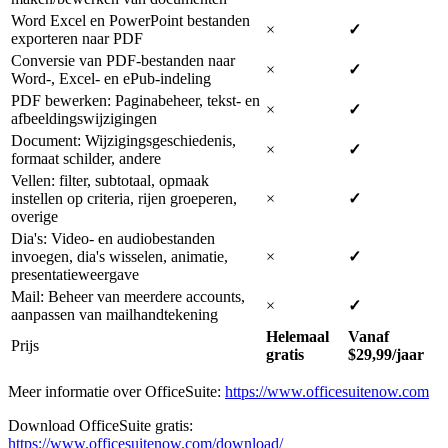
Word Excel en PowerPoint bestanden
×
✓
exporteren naar PDF
Conversie van PDF-bestanden naar
×
✓
Word-, Excel- en ePub-indeling
PDF bewerken: Paginabeheer, tekst- en
×
✓
afbeeldingswijzigingen
Document: Wijzigingsgeschiedenis,
×
✓
formaat schilder, andere
Vellen: filter, subtotaal, opmaak
instellen op criteria, rijen groeperen,
×
✓
overige
Dia's: Video- en audiobestanden
invoegen, dia's wisselen, animatie,
×
✓
presentatieweergave
Mail: Beheer van meerdere accounts,
×
✓
aanpassen van mailhandtekening
Helemaal
Vanaf
Prijs
gratis
$29,99/jaar
Meer informatie over OfficeSuite:
https://www.officesuitenow.com
Download OfficeSuite gratis:
https://www.officesuitenow.com/download/