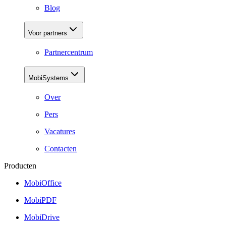
Blog
Voor partners
Partnercentrum
MobiSystems
Over
Pers
Vacatures
Contacten
Producten
MobiOffice
MobiPDF
MobiDrive