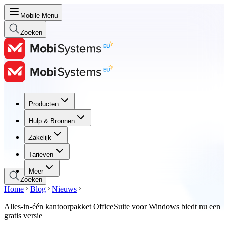
Mobile Menu
Zoeken
Producten
Producten
Hulp & Bronnen
Hulp & Bronnen
Zakelijk
Zakelijk
Tarieven
Tarieven
Meer
Zoeken
Home
Blog
Nieuws
Alles-in-één kantoorpakket OfficeSuite voor Windows biedt nu een
gratis versie