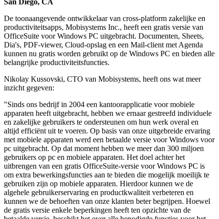
San Diego, CA
De toonaangevende ontwikkelaar van cross-platform zakelijke en
productiviteitsapps, Mobisystems Inc., heeft een gratis versie van
OfficeSuite voor Windows PC uitgebracht. Documenten, Sheets,
Dia's, PDF-viewer, Cloud-opslag en een Mail-client met Agenda
kunnen nu gratis worden gebruikt op de Windows PC en bieden alle
belangrijke productiviteitsfuncties.
Nikolay Kussovski, CTO van Mobisystems, heeft ons wat meer
inzicht gegeven:
"Sinds ons bedrijf in 2004 een kantoorapplicatie voor mobiele
apparaten heeft uitgebracht, hebben we ernaar gestreefd individuele
en zakelijke gebruikers te ondersteunen om hun werk overal en
altijd efficiënt uit te voeren. Op basis van onze uitgebreide ervaring
met mobiele apparaten werd een betaalde versie voor Windows voor
pc uitgebracht. Op dat moment hebben we meer dan 300 miljoen
gebruikers op pc en mobiele apparaten. Het doel achter het
uitbrengen van een gratis OfficeSuite-versie voor Windows PC is
om extra bewerkingsfuncties aan te bieden die mogelijk moeilijk te
gebruiken zijn op mobiele apparaten. Hierdoor kunnen we de
algehele gebruikerservaring en productkwaliteit verbeteren en
kunnen we de behoeften van onze klanten beter begrijpen. Hoewel
de gratis versie enkele beperkingen heeft ten opzichte van de
betaalde versie, beschikt het over alle benodigde functies voor het