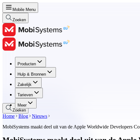
Mobile Menu
Zoeken
Producten
Producten
Hulp & Bronnen
Hulp & Bronnen
Zakelijk
Zakelijk
Tarieven
Tarieven
Meer
Zoeken
Home
Blog
Nieuws
MobiSystems maakt deel uit van de Apple Worldwide Developers 
MobiSystems maakt deel uit van de Appl