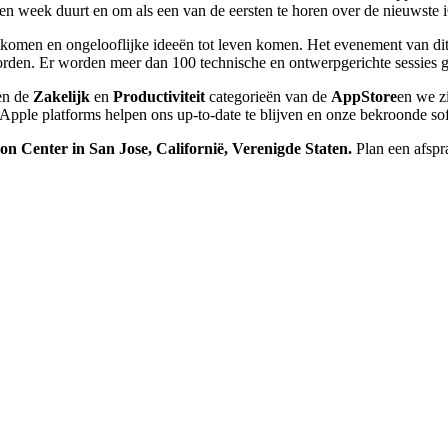
en week duurt en om als een van de eersten te horen over de nieuwste 
komen en ongelooflijke ideeën tot leven komen. Het evenement van dit j
rden. Er worden meer dan 100 technische en ontwerpgerichte sessies g
en de
Zakelijk
en
Productiviteit
categorieën van de
AppStore
en we z
pple platforms helpen ons up-to-date te blijven en onze bekroonde so
 Center in San Jose, Californië, Verenigde Staten.
Plan een afspr