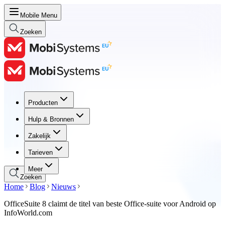
Mobile Menu
Zoeken
Producten
Producten
Hulp & Bronnen
Hulp & Bronnen
Zakelijk
Zakelijk
Tarieven
Tarieven
Meer
Zoeken
Home
Blog
Nieuws
OfficeSuite 8 claimt de titel van beste Office-suite voor Android op
InfoWorld.com