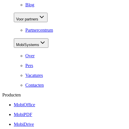
Blog
Voor partners
Partnercentrum
MobiSystems
Over
Pers
Vacatures
Contacten
Producten
MobiOffice
MobiPDF
MobiDrive