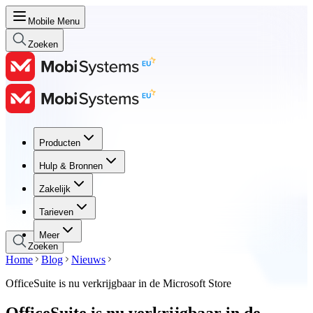
Mobile Menu
Zoeken
Producten
Producten
Hulp & Bronnen
Hulp & Bronnen
Zakelijk
Zakelijk
Tarieven
Tarieven
Meer
Zoeken
Home
Blog
Nieuws
OfficeSuite is nu verkrijgbaar in de Microsoft Store
OfficeSuite is nu verkrijgbaar in de