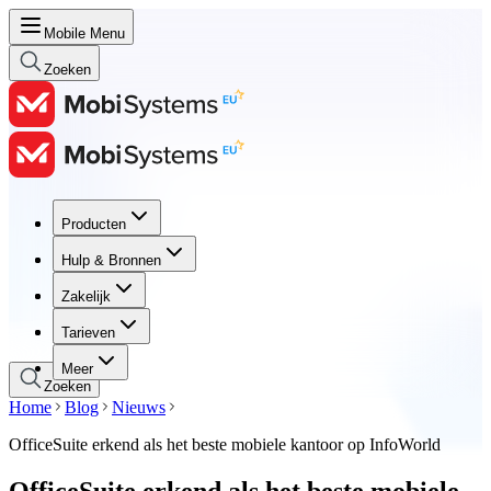
Mobile Menu
Zoeken
Producten
Producten
Hulp & Bronnen
Hulp & Bronnen
Zakelijk
Zakelijk
Tarieven
Tarieven
Meer
Zoeken
Home
Blog
Nieuws
OfficeSuite erkend als het beste mobiele kantoor op InfoWorld
OfficeSuite erkend als het beste mobiele