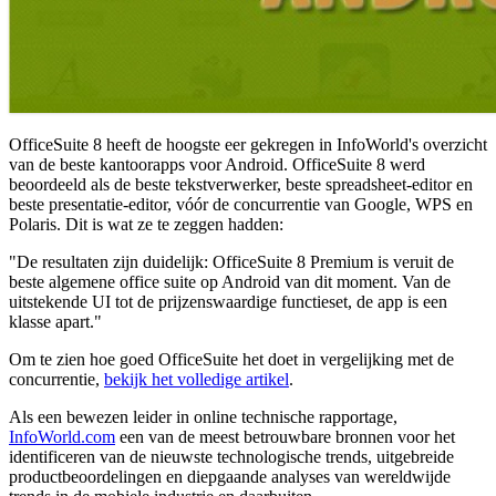
OfficeSuite 8 heeft de hoogste eer gekregen in InfoWorld's overzicht
van de beste kantoorapps voor Android. OfficeSuite 8 werd
beoordeeld als de beste tekstverwerker, beste spreadsheet-editor en
beste presentatie-editor, vóór de concurrentie van Google, WPS en
Polaris. Dit is wat ze te zeggen hadden:
"De resultaten zijn duidelijk: OfficeSuite 8 Premium is veruit de
beste algemene office suite op Android van dit moment. Van de
uitstekende UI tot de prijzenswaardige functieset, de app is een
klasse apart."
Om te zien hoe goed OfficeSuite het doet in vergelijking met de
concurrentie,
bekijk het volledige artikel
.
Als een bewezen leider in online technische rapportage,
InfoWorld.com
een van de meest betrouwbare bronnen voor het
identificeren van de nieuwste technologische trends, uitgebreide
productbeoordelingen en diepgaande analyses van wereldwijde