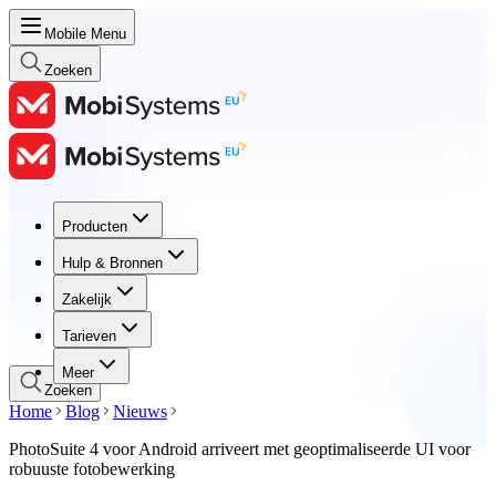
Mobile Menu
Zoeken
Producten
Producten
Hulp & Bronnen
Hulp & Bronnen
Zakelijk
Zakelijk
Tarieven
Tarieven
Meer
Zoeken
Home
Blog
Nieuws
PhotoSuite 4 voor Android arriveert met geoptimaliseerde UI voor
robuuste fotobewerking