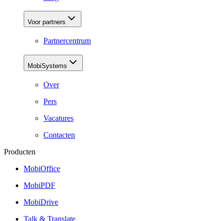
Voor partners
Partnercentrum
MobiSystems
Over
Pers
Vacatures
Contacten
Producten
MobiOffice
MobiPDF
MobiDrive
Talk & Translate