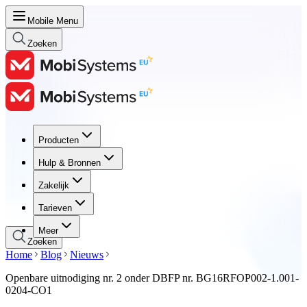
Mobile Menu
Zoeken
Producten
Producten
Hulp & Bronnen
Hulp & Bronnen
Zakelijk
Zakelijk
Tarieven
Tarieven
Meer
Zoeken
Home
Blog
Nieuws
Openbare uitnodiging nr. 2 onder DBFP nr. BG16RFOP002-1.001-
0204-CO1