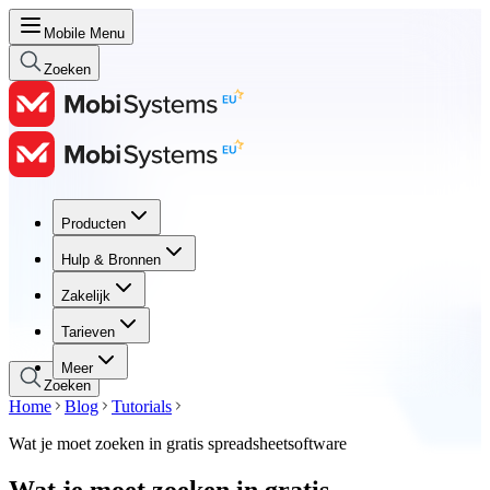
Mobile Menu
Zoeken
Producten
Producten
Hulp & Bronnen
Hulp & Bronnen
Zakelijk
Zakelijk
Tarieven
Tarieven
Meer
Zoeken
Home
Blog
Tutorials
Wat je moet zoeken in gratis spreadsheetsoftware
Wat je moet zoeken in gratis