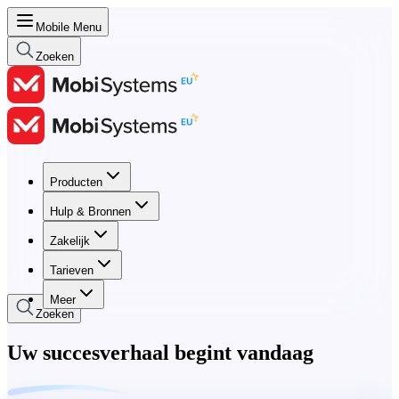
Mobile Menu
Zoeken
Producten
Producten
Hulp & Bronnen
Hulp & Bronnen
Zakelijk
Zakelijk
Tarieven
Tarieven
Meer
Zoeken
Uw succesverhaal begint vandaag