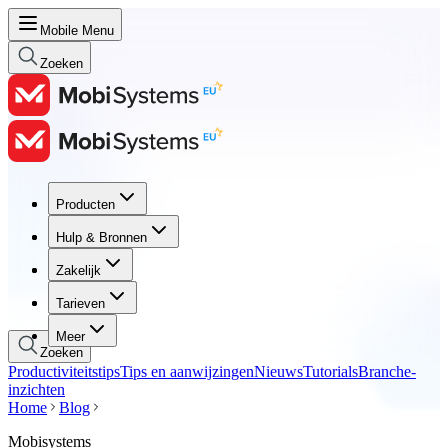
Mobile Menu
Zoeken
Producten
Producten
Hulp & Bronnen
Hulp & Bronnen
Zakelijk
Zakelijk
Tarieven
Tarieven
Meer
Zoeken
Productiviteitstips
Tips en aanwijzingen
Nieuws
Tutorials
Branche-
inzichten
Home
Blog
Mobisystems